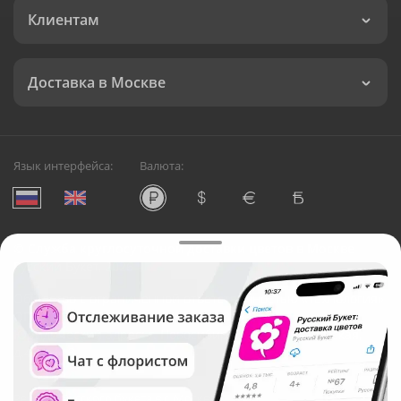
Клиентам
Доставка в Москве
Язык интерфейса:
Валюта:
©
Служба круглосуточной доставки цветов в Москве
Русский Букет, 2026
Общество с ограниченной ответственностью «Технология»
ОГРН: 1195476081745, ИНН: 5410081997
Юридический адрес: г. Новосибирск, ул. Ипподромская,
д.42, оф. 3
Рейтинг Русского букета в г. Москва