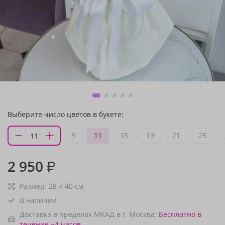
Выберите число цветов в букете:
9
11
15
19
21
25
2 950
₽
Размер:
28
×
40
см
В наличии
Доставка в пределах МКАД в г. Москва:
Бесплатно
в
течение ~4 часов