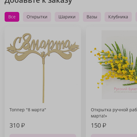
Все
Открытки
Шарики
Вазы
Клубника
Топпер "8 марта"
Открытка ручной раб
марта!»
310
₽
150
₽