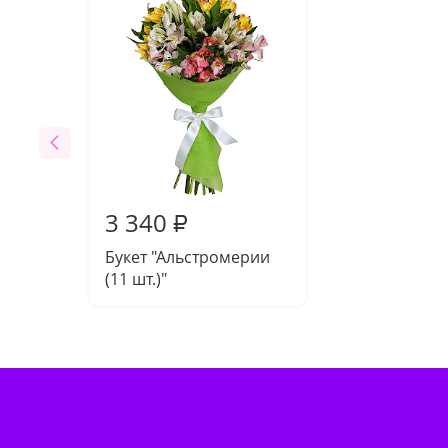
3 340
₽
Букет "Альстромерии
(11 шт.)"