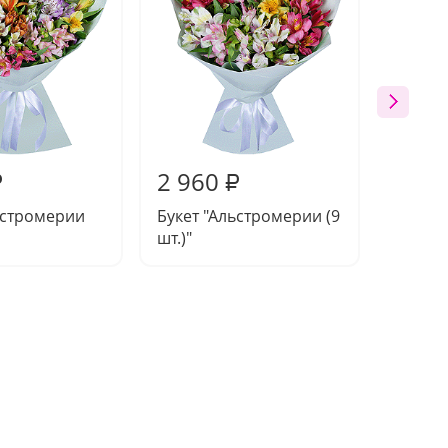
2 960
2 59
₽
₽
ьстромерии
Букет "Альстромерии (9
Букет 
шт.)"
шт.)"