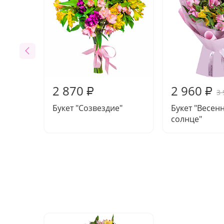
2 870
2 960
₽
₽
3 
Букет "Созвездие"
Букет "Весен
солнце"