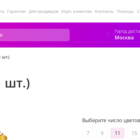
та
Гарантии
Для продавцов
Корп. клиентам
Контакты
Помощь
С
Город дост
Москва
 шт.)
 шт.)
Выберите число цветов 
7
9
11
15