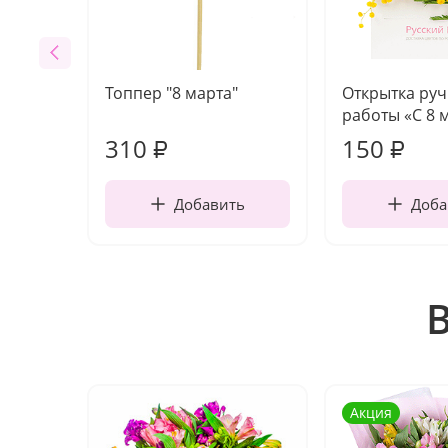
Топпер "8 марта"
Открытка ру
работы «С 8 
310
150
₽
₽
Добавить
Доба
Акция