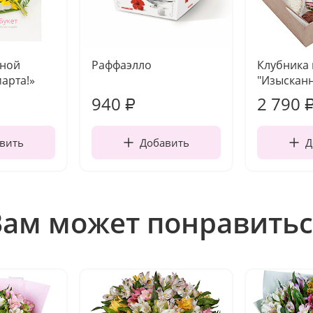
чной
Раффаэлло
Клубника
марта!»
"Изысканн
940
2 790
₽
вить
Добавить
Д
Вам может понравитьс