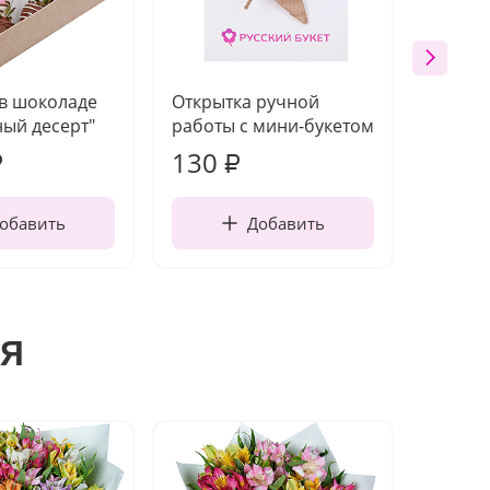
 в шоколаде
Открытка ручной
Ваза п
ый десерт"
работы с мини-букетом
130
1 10
₽
₽
обавить
Добавить
я