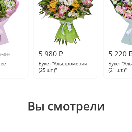
5 980
5 220
₽
950
₽
нее
Букет "Альстромерии
Букет "Ал
(25 шт.)"
(21 шт.)"
Вы смотрели