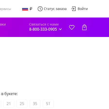
Статус заказа
Войти
ервисы
авки
Связаться с нами
8-800-333-0905
в букете:
21
25
35
51