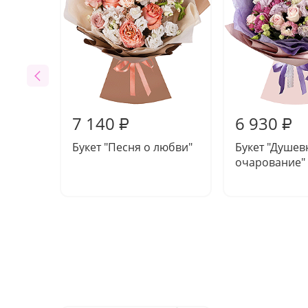
7 140
6 930
₽
₽
Букет "Песня о любви"
Букет "Душев
очарование"