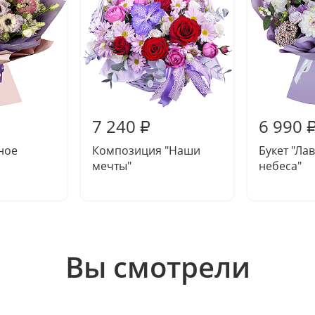
7 240
6 990
₽
ное
Композиция "Наши
Букет "Ла
мечты"
небеса"
Вы смотрели