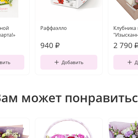
чной
Раффаэлло
Клубника
марта!»
"Изысканн
940
2 790
₽
вить
Добавить
Д
Вам может понравитьс