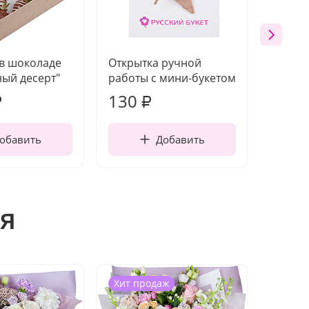
 в шоколаде
Открытка ручной
Ваза п
ый десерт"
работы с мини-букетом
130
1 10
₽
₽
обавить
Добавить
я
Хит продаж
Хит п