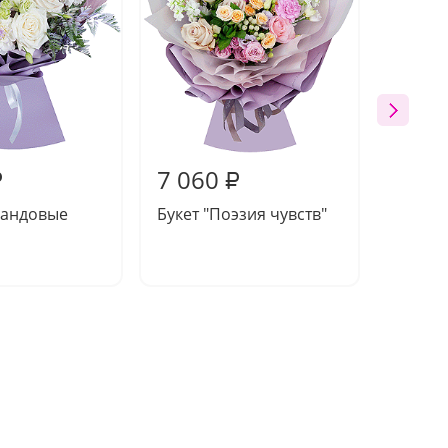
7 060
7 46
₽
₽
вандовые
Букет "Поэзия чувств"
Букет 