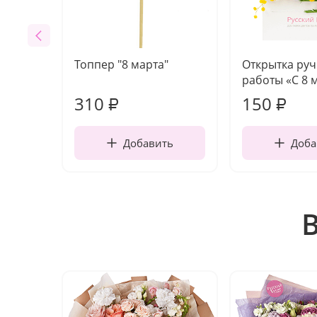
Топпер "8 марта"
Открытка ру
работы «С 8 
310
150
₽
₽
Добавить
Доба