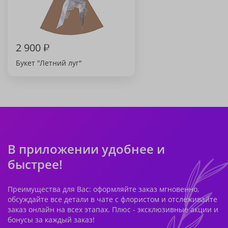
2 900
₽
Букет "Летний луг"
В приложении удобнее и
быстрее!
Преимущества для Вас: оформляйте заказ мгновенно,
обсуждайте все детали в чате с флористом и отслеживайте
заказ онлайн на всех этапах. Плюс - эксклюзивные акции и
бонусы за каждый заказ!