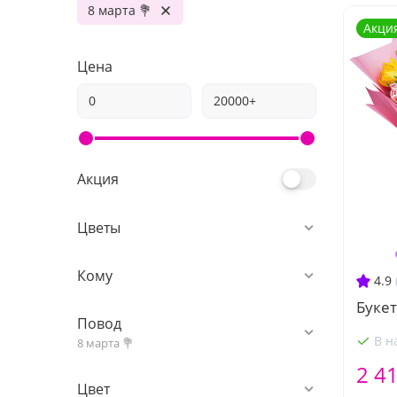
8 марта 💐
Акци
Цена
Акция
Цветы
Кому
4.9
Букет
Повод
В н
8 марта 💐
2 4
Цвет