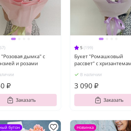
67)
5
(199)
 "Розовая дымка" с
Букет "Ромашковый
ензией и розами
рассвет" с хризантема
аличии
В наличии
60 ₽
3 090 ₽
Заказать
Заказать
ный бутон
Новинка