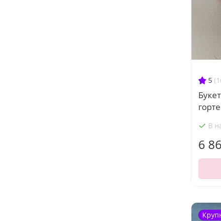
5
(1
Букет
горт
В н
6 8
Круп