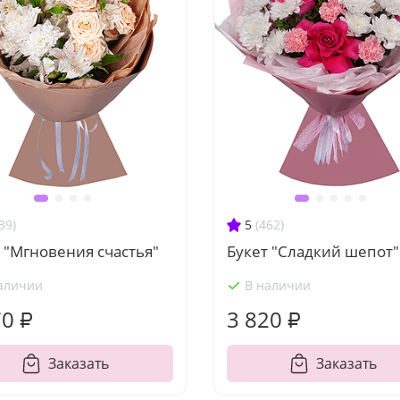
39)
5
(462)
 "Мгновения счастья"
Букет "Сладкий шепот"
аличии
В наличии
70 ₽
3 820 ₽
Заказать
Заказать