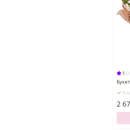
5
(3
Букет
В н
2 6