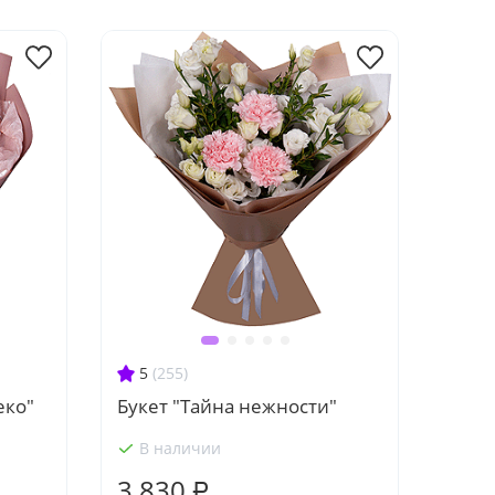
5
(255)
еко"
Букет "Тайна нежности"
В наличии
3 830 ₽