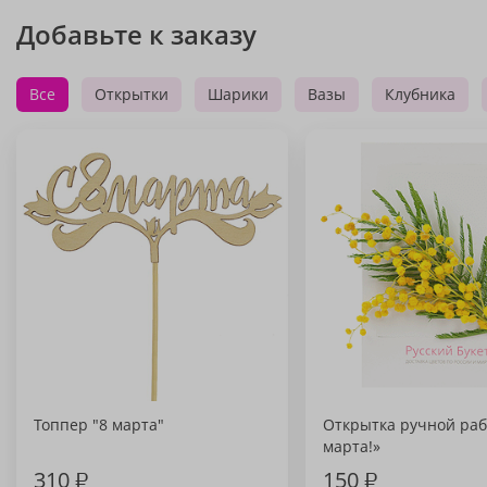
Добавьте к заказу
Все
Открытки
Шарики
Вазы
Клубника
Топпер "8 марта"
Открытка ручной раб
марта!»
310
₽
150
₽