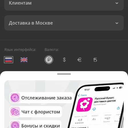
Клиентам
Доставка в Москве
Язык интерфейса:
Валюта:
©
Служба круглосуточной доставки цветов в Москве
Русский Букет, 2026
Общество с ограниченной ответственностью «Технология»
ОГРН: 1195476081745, ИНН: 5410081997
Юридический адрес: г. Новосибирск, ул. Ипподромская,
д.42, оф. 3
Рейтинг Русского букета в г. Москва