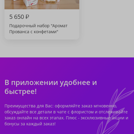
5 650
₽
Подарочный набор "Аромат
Прованса с конфетами"
В приложении удобнее и
быстрее!
Преимущества для Вас: оформляйте заказ мгновенно,
обсуждайте все детали в чате с флористом и отслеживайте
заказ онлайн на всех этапах. Плюс - эксклюзивные акции и
бонусы за каждый заказ!