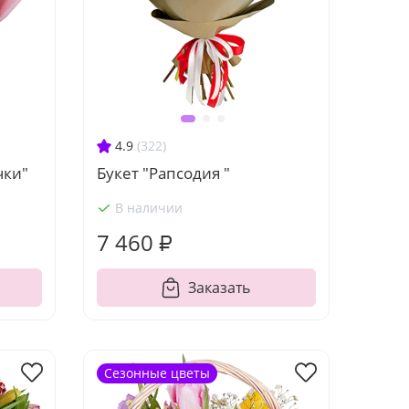
4.9
(322)
чки"
Букет "Рапсодия "
В наличии
7 460 ₽
Заказать
Сезонные цветы