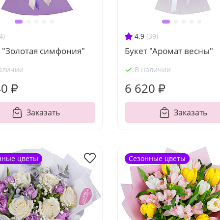
4)
4.9
(39)
 "Золотая симфония"
Букет "Аромат весны"
аличии
В наличии
40 ₽
6 620 ₽
Заказать
Заказать
нные цветы
Сезонные цветы