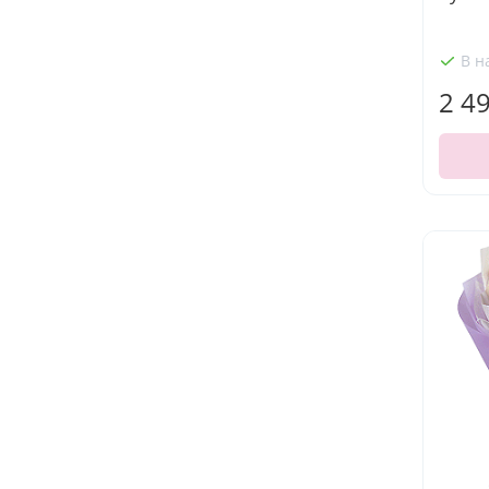
В н
2 4