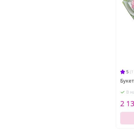
5
(1
Букет
В н
2 1