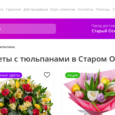
та
Гарантии
Для продавцов
Корп. клиентам
Контакты
Помощь
С
Город достав
Старый Ос
Тюльпаны
еты с тюльпанами в Старом 
нные цветы
Акция