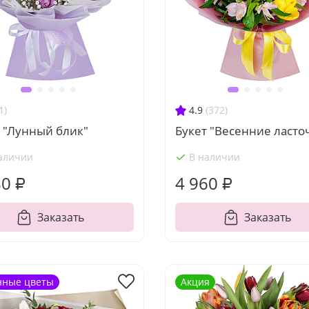
1)
4.9
(372)
 "Лунный блик"
Букет "Весенние ласто
аличии
В наличии
80 ₽
4 960 ₽
Заказать
Заказать
нные цветы
Акция