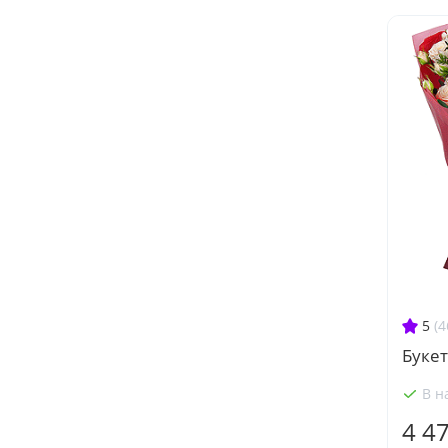
5
(4
Букет
В н
4 4