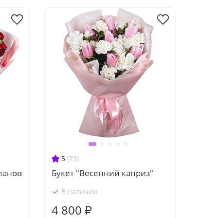
5
(73)
панов
Букет "Весенний каприз"
В наличии
4 800 ₽