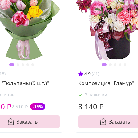
18)
4.9
(41)
 "Тюльпаны (9 шт.)"
Композиция "Гламур"
аличии
В наличии
30 ₽
8 140 ₽
2 510 ₽
-15%
Заказать
Заказать