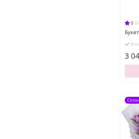
5
(5
Букет
В н
3 0
Сезо