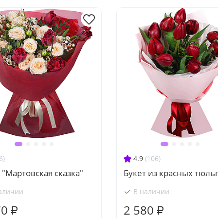
6)
4.9
(106)
 "Мартовская сказка"
Букет из красных тюль
аличии
В наличии
70 ₽
2 580 ₽