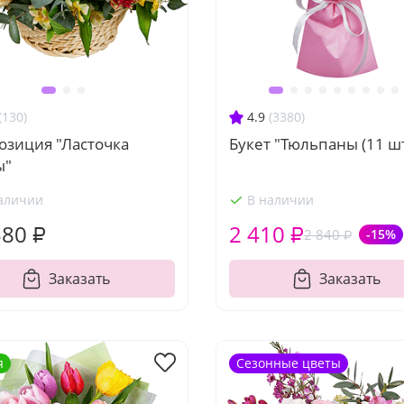
(130)
4.9
(3380)
озиция "Ласточка
Букет "Тюльпаны (11 шт
ы"
аличии
В наличии
580 ₽
2 410 ₽
2 840 ₽
-15%
Заказать
Заказать
я
Сезонные цветы