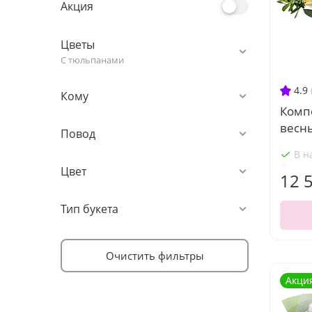
Акция
Цветы
С тюльпанами
4.9
Кому
Комп
весн
Повод
В н
Цвет
12 
Тип букета
Очистить фильтры
Акци