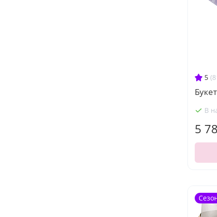
5
(8
Букет
В н
5 7
Сезо