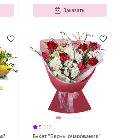
Заказать
5
(225)
ый
Букет "Весны очарование"