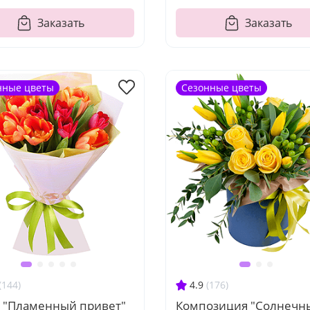
Заказать
Заказать
нные цветы
Сезонные цветы
(144)
4.9
(176)
т "Пламенный привет"
Композиция "Солнечн