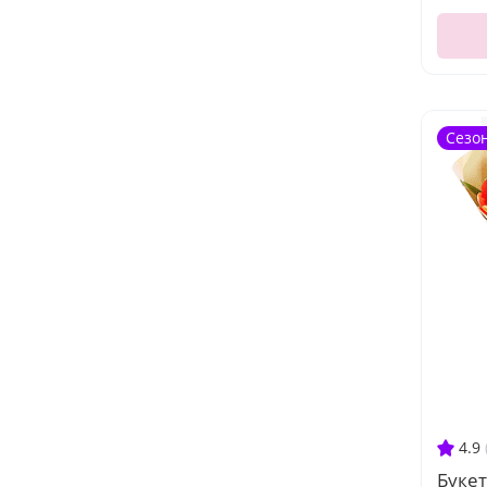
Сезо
4.9
Буке