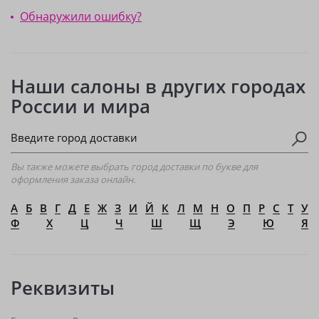
Обнаружили ошибку?
Наши салоны в других городах
России и мира
Вы также можете выбрать город доставки по букве для
оформления заказа онлайн.
А
Б
В
Г
Д
Е
Ж
З
И
Й
К
Л
М
Н
О
П
Р
С
Т
У
Ф
Х
Ц
Ч
Ш
Щ
Э
Ю
Я
Реквизиты