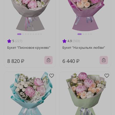
5
(227)
4.9
(503)
Букет "Пионовое кружево"
Букет "На крыльях любви"
8 820 ₽
6 440 ₽