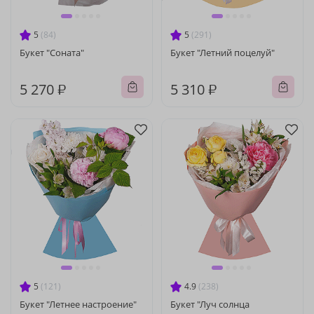
5
(84)
5
(291)
Букет "Соната"
Букет "Летний поцелуй"
5 270 ₽
5 310 ₽
5
(121)
4.9
(238)
Букет "Летнее настроение"
Букет "Луч солнца