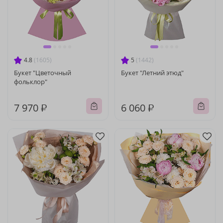
4.8
(1605)
5
(1442)
Букет "Цветочный
Букет "Летний этюд"
фольклор"
7 970 ₽
6 060 ₽