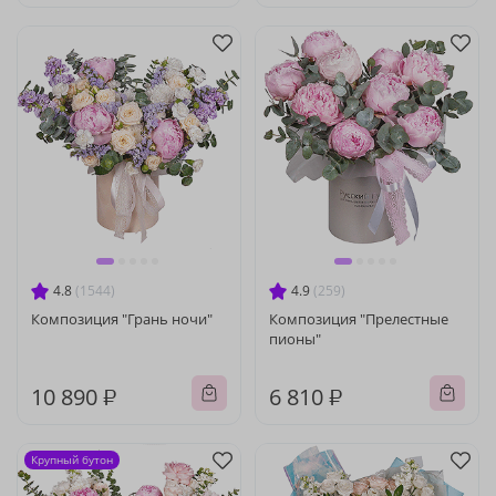
4.8
(1544)
4.9
(259)
Композиция "Грань ночи"
Композиция "Прелестные
пионы"
10 890 ₽
6 810 ₽
Крупный бутон