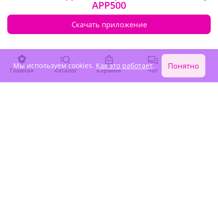
APP500
Букет "Океан эмоций"
Букет "Ода чувств"
Скачать приложение
7 970 ₽
7 980 ₽
Мы используем cookies.
Как это работает
.
Понятно
Главная
Каталог
Корзина
Чат
Войти
5
(679)
5
(110)
Букет "В саду пионов"
Букет "Пионовое созвучие"
5 810 ₽
5 040 ₽