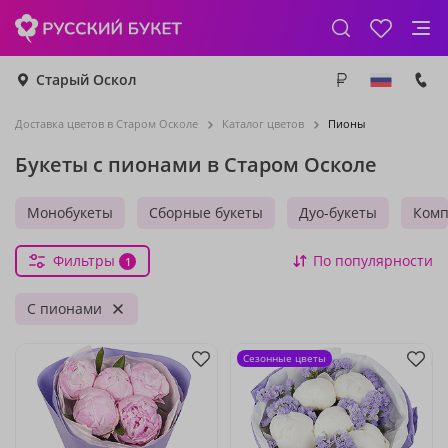
Старый Оскол
Доставка цветов в Старом Осколе
Каталог цветов
Пионы
Букеты с пионами в Старом Осколе
Монобукеты
Сборные букеты
Дуо-букеты
Комп
Фильтры
По популярности
1
С пионами
Сезонные цветы