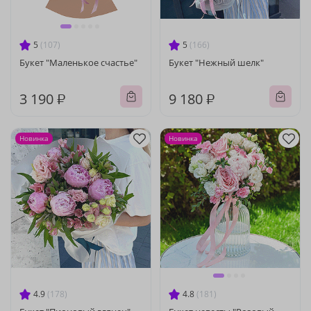
5
(107)
5
(166)
Букет "Маленькое счастье"
Букет "Нежный шелк"
3 190 ₽
9 180 ₽
Новинка
Новинка
4.9
(178)
4.8
(181)