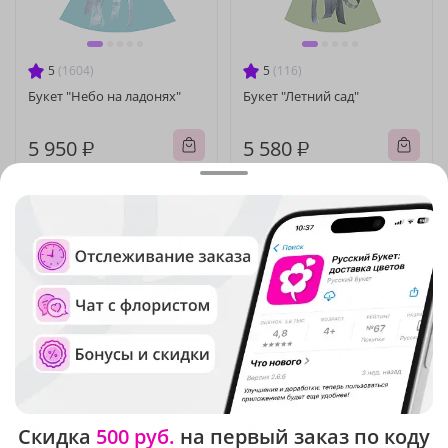
5
(1604)
5
(116)
Букет "Небо на ладонях"
Букет "Летний сад"
5 950 ₽
5 580 ₽
Крупный бутон
Крупный бутон
5
(1609)
5
(263)
Скидка
500 руб.
на первый заказ по коду