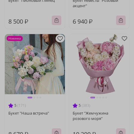
Букет "Пионовый глянец"
Букет невесты "Розовый
акцент"
8 500 ₽
6 940 ₽
Новинка
5
(171)
5
(383)
Букет "Наша встреча"
Букет "Жемчужина
розового моря"