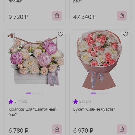
пионы"
рай"
9 720 ₽
47 340 ₽
5
(1632)
5
(285)
Композиция "Цветочный
Букет "Сияние чувств"
бал"
6 780 ₽
6 970 ₽