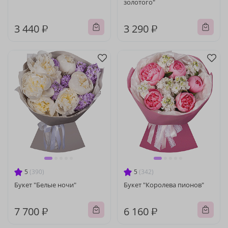
золотого"
3 440 ₽
3 290 ₽
5
(390)
5
(342)
Букет "Белые ночи"
Букет "Королева пионов"
7 700 ₽
6 160 ₽