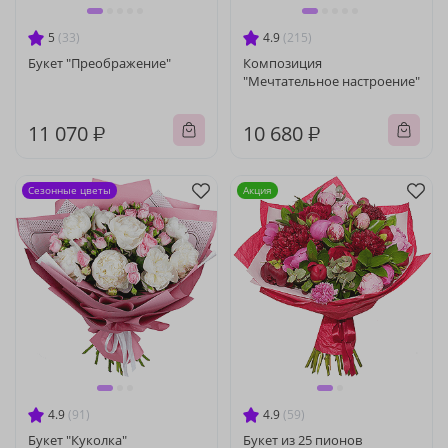
5
(33)
4.9
(215)
Букет "Преображение"
Композиция
"Мечтательное настроение"
11 070 ₽
10 680 ₽
Сезонные цветы
Акция
4.9
(91)
4.9
(59)
Букет "Куколка"
Букет из 25 пионов