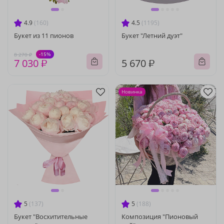
4.9
(160)
4.5
(1195)
Букет из 11 пионов
Букет "Летний дуэт"
-15%
8 270 ₽
7 030 ₽
5 670 ₽
Новинка
5
(137)
5
(188)
Букет "Восхитительные
Композиция "Пионовый