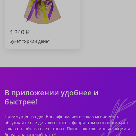
4 340
₽
Букет "Яркий день"
В приложении удобнее и
быстрее!
Преимущества для Вас: оформляйте заказ мгновенно,
обсуждайте все детали в чате с флористом и отслеживайте
заказ онлайн на всех этапах. Плюс - эксклюзивные акции и
бонусы за каждый заказ!