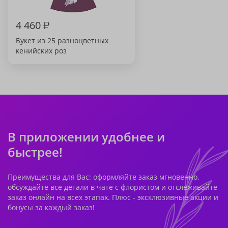
4 460
₽
Букет из 25 разноцветных
кенийских роз
В приложении удобнее и
быстрее!
Преимущества для Вас: оформляйте заказ мгновенно,
обсуждайте все детали в чате с флористом и отслеживайте
заказ онлайн на всех этапах. Плюс - эксклюзивные акции и
бонусы за каждый заказ!