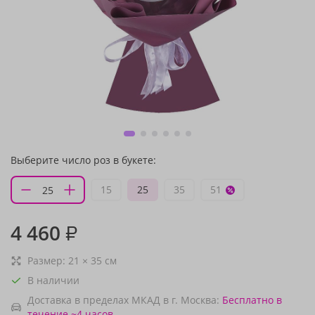
Выберите число роз в букете:
15
25
35
51
4 460
₽
Размер:
21
×
35
см
В наличии
Доставка в пределах МКАД в г. Москва:
Бесплатно
в
течение ~4 часов