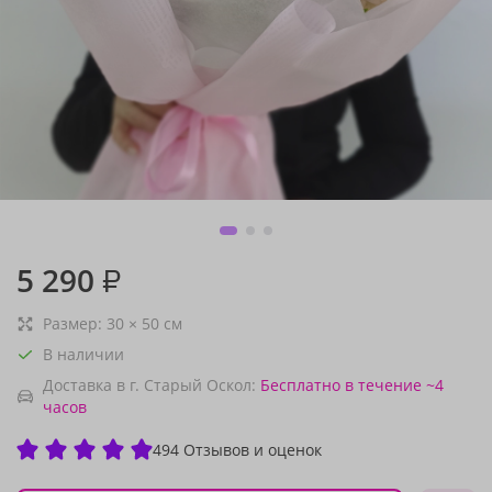
5 290
₽
Размер:
30
×
50
см
В наличии
Доставка в г. Старый Оскол:
Бесплатно
в течение ~4
часов
494 Отзывов и оценок