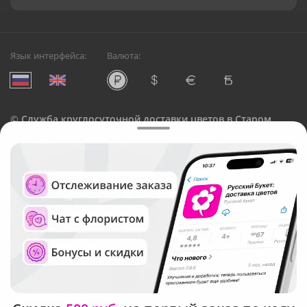
Язык интерфейса:
Валюта:
©
Служба круглосуточной доставки цветов в Старом
Осколе
Русский Букет, 2026
Общество с ограниченной ответственностью «Технология»
ОГРН: 1195476081745, ИНН: 5410081997
Юридический адрес: г. Новосибирск, ул. Ипподромская,
д.42, оф. 3
Рейтинг Русского букета