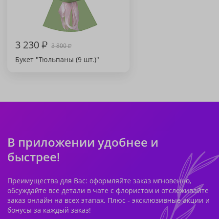
3 230
₽
3 800
₽
Букет "Тюльпаны (9 шт.)"
В приложении удобнее и
быстрее!
Преимущества для Вас: оформляйте заказ мгновенно,
обсуждайте все детали в чате с флористом и отслеживайте
заказ онлайн на всех этапах. Плюс - эксклюзивные акции и
бонусы за каждый заказ!