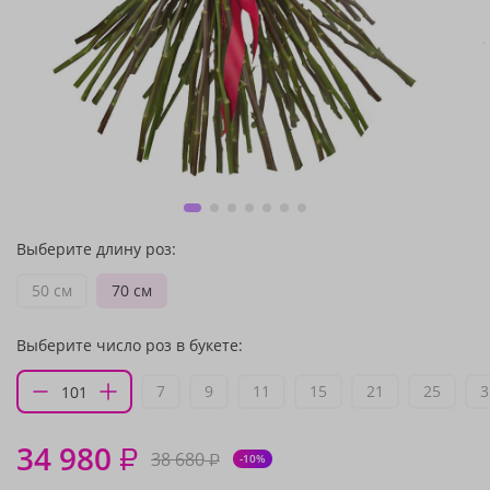
Выберите длину роз:
50 см
70 см
Выберите число роз в букете:
7
9
11
15
21
25
3
34 980
₽
38 680
₽
-10%