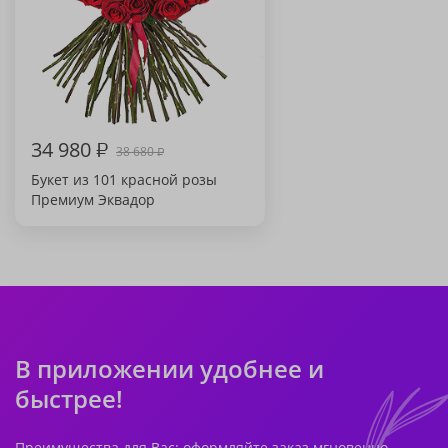
34 980
₽
38 680
₽
Букет из 101 красной розы
Премиум Эквадор
В приложении удобнее и
быстрее!
Преимущества для Вас: оформляйте заказ мгновенно,