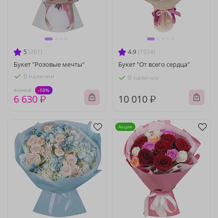
5
(261)
4.9
(1934)
Букет "Розовые мечты"
Букет "От всего сердца"
В наличии
В наличии
-10%
7 370 ₽
6 630 ₽
10 010 ₽
Акция