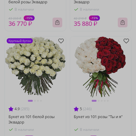
белой розы Эквадор
Эквадор
В наличии
В наличии
-15%
-15%
43 260 ₽
42 210 ₽
36 770 ₽
35 880 ₽
Крупный бутон
4.9
(285)
5
(246)
Букет из 101 белой розы
Букет из 101 розы "Ты и я"
Эквадор
В наличии
В наличии