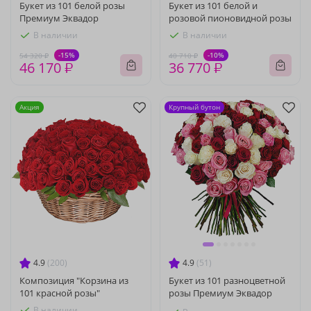
Букет из 101 белой розы
Букет из 101 белой и
Премиум Эквадор
розовой пионовидной розы
В наличии
В наличии
-15%
-10%
54 320 ₽
40 710 ₽
46 170 ₽
36 770 ₽
Акция
Крупный бутон
4.9
(200)
4.9
(51)
Композиция "Корзина из
Букет из 101 разноцветной
101 красной розы"
розы Премиум Эквадор
В наличии