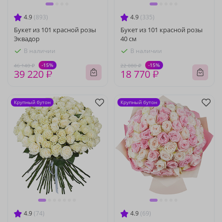
4.9
(893)
4.9
(335)
Букет из 101 красной розы
Букет из 101 красной розы
Эквадор
40 см
В наличии
В наличии
-15%
-15%
46 140 ₽
22 080 ₽
39 220 ₽
18 770 ₽
Крупный бутон
Крупный бутон
4.9
(74)
4.9
(69)