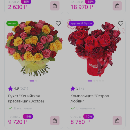
-15%
-15%
3 090 ₽
22 320 ₽
2 630 ₽
18 970 ₽
Акция
Крупный бутон
4.9
(521)
5
(78)
Букет "Кенийская
Композиция "Остров
красавица" (Экстра)
любви"
В наличии
В наличии
-10%
-10%
10 800 ₽
9 760 ₽
9 720 ₽
8 780 ₽