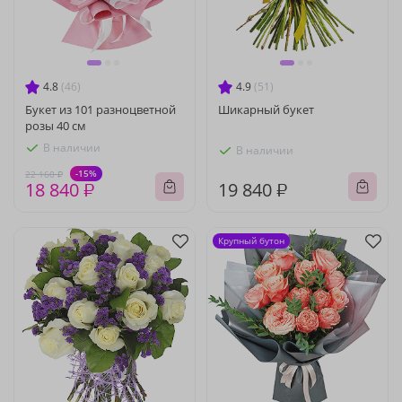
4.8
(46)
4.9
(51)
Букет из 101 разноцветной
Шикарный букет
розы 40 см
В наличии
В наличии
-15%
22 160 ₽
18 840 ₽
19 840 ₽
Крупный бутон