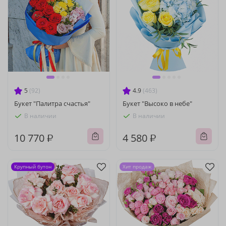
5
(92)
4.9
(463)
Букет "Палитра счастья"
Букет "Высоко в небе"
В наличии
В наличии
10 770 ₽
4 580 ₽
Крупный бутон
Хит продаж