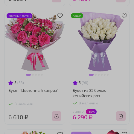
Крупный бутон
Акция
5
(53)
5
(98)
Букет "Цветочный каприз"
Букет из 35 белых
кенийских роз
В наличии
В наличии
-15%
7 400 ₽
6 610 ₽
6 290 ₽