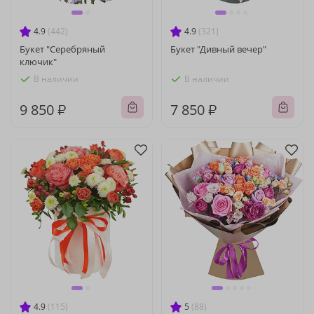
4.9
(442)
4.9
(321)
Букет "Серебряный
Букет "Дивный вечер"
ключик"
В наличии
В наличии
9 850 ₽
7 850 ₽
4.9
(115)
5
(88)