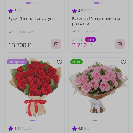
5
(23)
4.9
(293)
Букет "Цветочная лагуна"
Букет из 15 разноцветных
роз 40 см
В наличии
В наличии
-15%
4 360 ₽
13 700 ₽
3 710 ₽
Хит продаж
Акция
4.9
(4622)
4.9
(66)