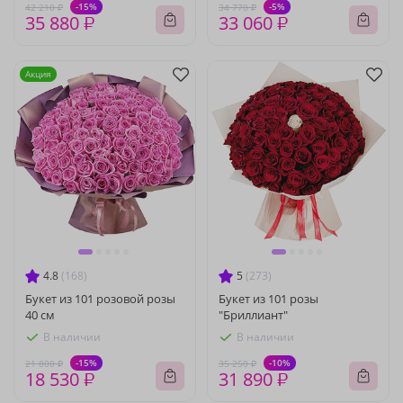
-15%
-5%
42 210 ₽
34 770 ₽
35 880 ₽
33 060 ₽
Акция
4.8
(168)
5
(273)
Букет из 101 розовой розы
Букет из 101 розы
40 см
"Бриллиант"
В наличии
В наличии
-15%
-10%
21 800 ₽
35 250 ₽
18 530 ₽
31 890 ₽