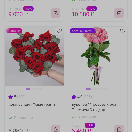
В наличии
В наличии
-15%
-15%
10 610 ₽
12 450 ₽
9 020 ₽
10 580 ₽
Новинка
Крупный бутон
5
(388)
4.9
(835)
Композиция "Алые грани"
Букет из 11 розовых роз
Премиум Эквадор
В наличии
В наличии
-15%
7 620 ₽
6 880 ₽
6 480 ₽