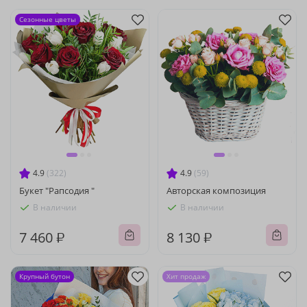
Сезонные цветы
4.9
(322)
4.9
(59)
Букет "Рапсодия "
Авторская композиция
В наличии
В наличии
7 460 ₽
8 130 ₽
Крупный бутон
Хит продаж