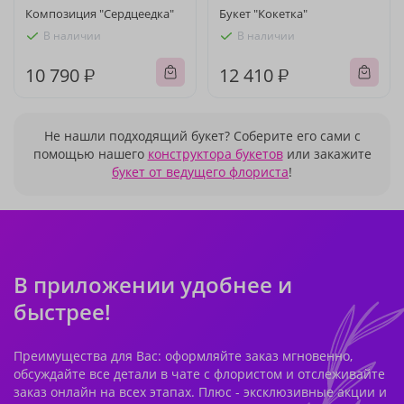
Композиция "Сердцеедка"
Букет "Кокетка"
В наличии
В наличии
10 790 ₽
12 410 ₽
Не нашли подходящий букет? Соберите его сами с
помощью нашего
конструктора букетов
или закажите
букет от ведущего флориста
!
В приложении удобнее и
быстрее!
Преимущества для Вас: оформляйте заказ мгновенно,
обсуждайте все детали в чате с флористом и отслеживайте
заказ онлайн на всех этапах. Плюс - эксклюзивные акции и