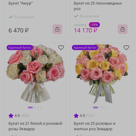
Букет "Амур"
Букет из 25 пионовидных
роз
В наличии
В наличии
-15%
16 670 ₽
6 470 ₽
14 170 ₽
Крупный бутон
Крупный бутон
4.9
(402)
4.9
(141)
Букет из 21 белой и розовой
Букет из 25 розовых и
розы Эквадор
желтых роз Эквадор