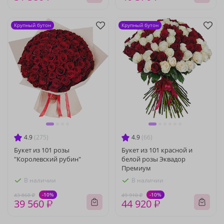
Крупный бутон
Крупный бутон
4.9
(275)
4.9
(66)
Букет из 101 розы
Букет из 101 красной и
"Королевский рубин"
белой розы Эквадор
Премиум
В наличии
В наличии
-10%
-10%
43 860 ₽
49 910 ₽
39 560 ₽
44 920 ₽