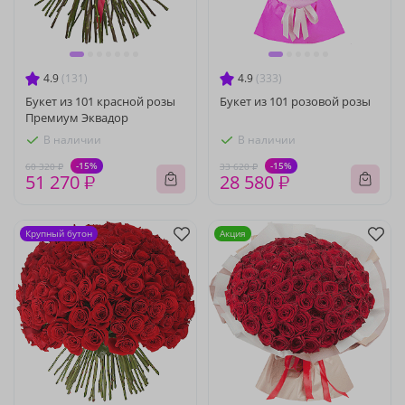
4.9
(131)
4.9
(333)
Букет из 101 красной розы
Букет из 101 розовой розы
Премиум Эквадор
В наличии
В наличии
-15%
-15%
60 320 ₽
33 620 ₽
51 270 ₽
28 580 ₽
Крупный бутон
Акция