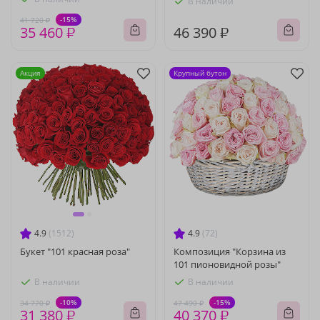
В наличии
-15%
41 720 ₽
35 460 ₽
46 390 ₽
Акция
Крупный бутон
4.9
(1512)
4.9
(72)
Букет "101 красная роза"
Композиция "Корзина из
101 пионовидной розы"
В наличии
В наличии
-10%
-15%
34 770 ₽
47 490 ₽
31 380 ₽
40 370 ₽