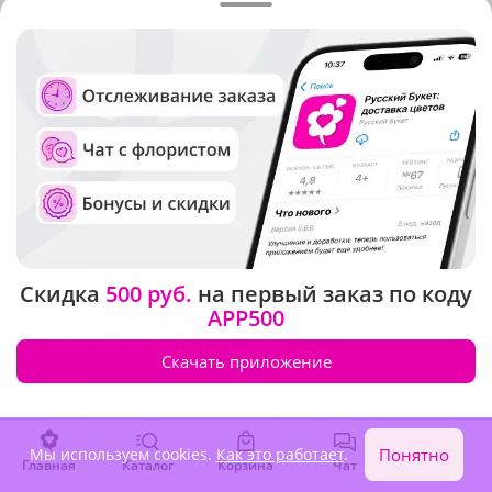
Нижний Новгород
Уфа
Новосибирск
Челябинск
Города Белгородской области
Не нашли нужный город?
Позвоните по телефону
8-800-333-0905
Скидка
500 руб.
на первый заказ по коду
APP500
Доставка цветов по России и Миру
Скачать приложение
Адрес
Старый Оскол
,
микрорайон Надежда, д. 6,
Бесплатно. Круглосуточно
Мы используем cookies.
Как это работает
.
Понятно
8-800-333-0905
Главная
Каталог
Корзина
Чат
Войти