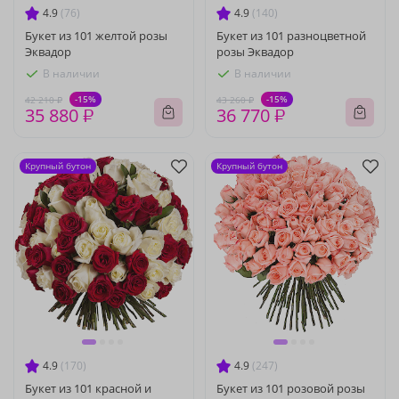
4.9
(76)
4.9
(140)
Букет из 101 желтой розы
Букет из 101 разноцветной
Эквадор
розы Эквадор
В наличии
В наличии
-15%
-15%
42 210 ₽
43 260 ₽
35 880 ₽
36 770 ₽
Крупный бутон
Крупный бутон
4.9
(170)
4.9
(247)
Букет из 101 красной и
Букет из 101 розовой розы