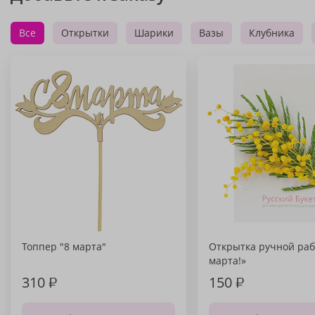
Все
Открытки
Шарики
Вазы
Клубника
Топпер "8 марта"
Открытка ручной раб
марта!»
310
₽
150
₽