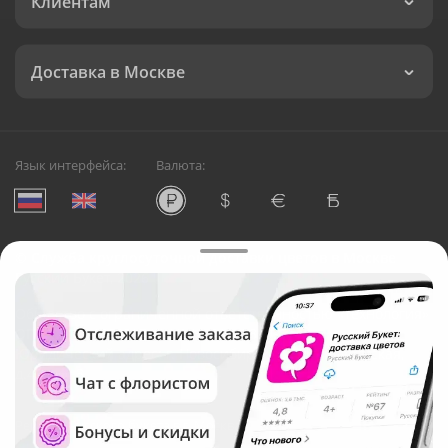
Клиентам
Доставка в Москве
Язык интерфейса:
Валюта:
©
Служба круглосуточной доставки цветов в Москве
Русский Букет, 2026
Общество с ограниченной ответственностью «Технология»
ОГРН: 1195476081745, ИНН: 5410081997
Юридический адрес: г. Новосибирск, ул. Ипподромская,
д.42, оф. 3
Рейтинг Русского букета в г. Москва