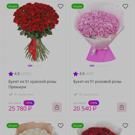
Акция
Акция
4.9
(2585)
4.9
(449)
Букет из 51 красной розы
Букет из 51 розовой розы
Премиум
В наличии
В наличии
-15%
-15%
30 330 ₽
24 160 ₽
25 780 ₽
20 540 ₽
Акция
Акция