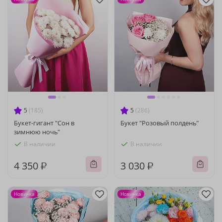
5
(185)
5
(286)
Букет-гигант "Сон в
Букет "Розовый полдень"
зимнюю ночь"
В наличии
В наличии
4 350 ₽
3 030 ₽
Новинка
Новинка