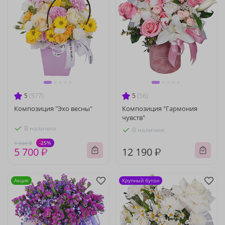
5
(577)
5
(56)
Композиция "Эхо весны"
Композиция "Гармония
чувств"
В наличии
В наличии
-25%
7 600 ₽
5 700 ₽
12 190 ₽
Акция
Крупный бутон