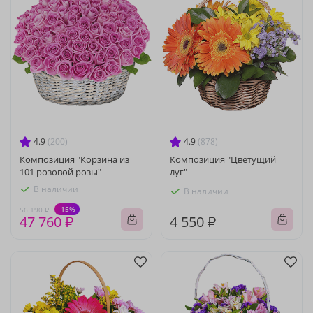
4.9
(200)
4.9
(878)
Композиция "Корзина из
Композиция "Цветущий
101 розовой розы"
луг"
В наличии
В наличии
-15%
56 190 ₽
47 760 ₽
4 550 ₽