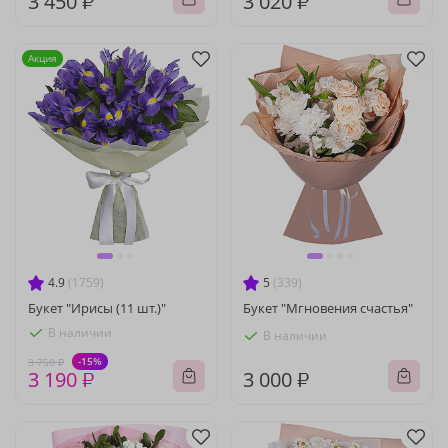
3 450 ₽
3 020 ₽
Акция
4.9
(1759)
5
(339)
Букет "Ирисы (11 шт.)"
Букет "Мгновения счастья"
В наличии
В наличии
-15%
3 750 ₽
3 190 ₽
3 000 ₽