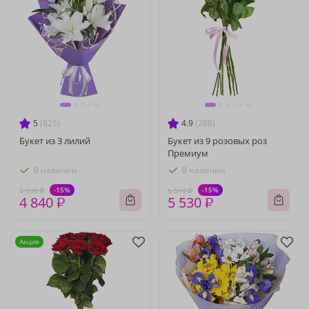
5
(825)
4.9
(288)
Букет из 3 лилий
Букет из 9 розовых роз
Премиум
В наличии
В наличии
-15%
-15%
5 690 ₽
6 510 ₽
4 840 ₽
5 530 ₽
Акция