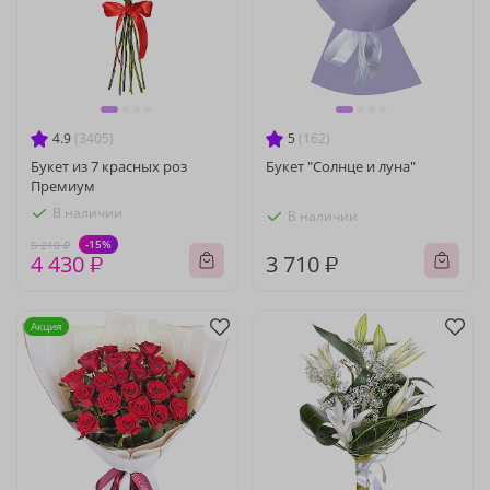
4.9
(3405)
5
(162)
Букет из 7 красных роз
Букет "Солнце и луна"
Премиум
В наличии
В наличии
-15%
5 210 ₽
4 430 ₽
3 710 ₽
Акция