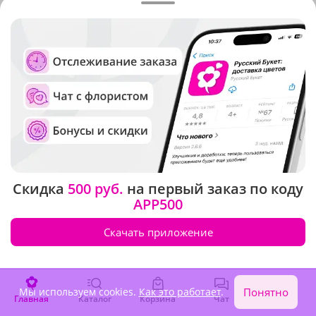
Скидка
500 руб.
на первый заказ по коду
APP500
Скачать приложение
Мы используем cookies.
Как это работает
.
Понятно
Главная
Каталог
Корзина
Чат
Войти
Стоимость и сроки доставки