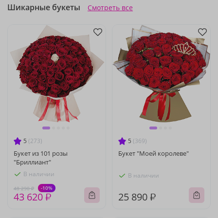
Шикарные букеты
Смотреть все
5
(273)
5
(369)
Букет из 101 розы
Букет "Моей королеве"
"Бриллиант"
В наличии
В наличии
-10%
48 290 ₽
43 620 ₽
25 890 ₽