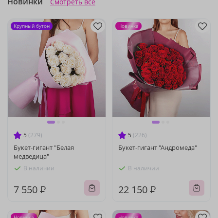
Новинки
Смотреть все
Крупный бутон
Новинка
5
(279)
5
(226)
Букет-гигант "Белая
Букет-гигант "Андромеда"
медведица"
В наличии
В наличии
7 550 ₽
22 150 ₽
Новинка
Новинка