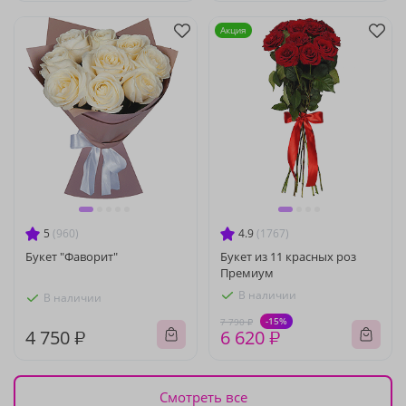
Акция
5
(960)
4.9
(1767)
Букет "Фаворит"
Букет из 11 красных роз
Премиум
В наличии
В наличии
-15%
7 790 ₽
4 750 ₽
6 620 ₽
Смотреть все