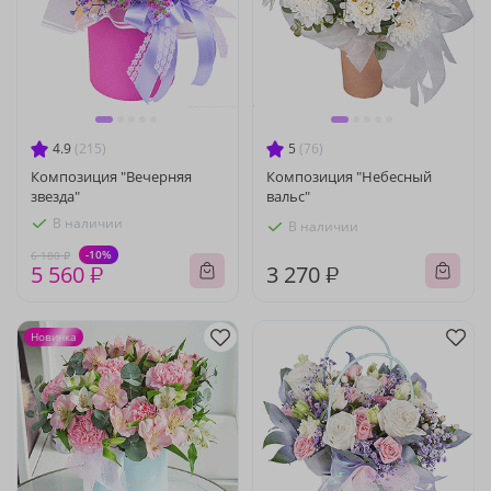
4.9
(215)
5
(76)
Композиция "Вечерняя
Композиция "Небесный
звезда"
вальс"
В наличии
В наличии
-10%
6 180 ₽
5 560 ₽
3 270 ₽
Новинка