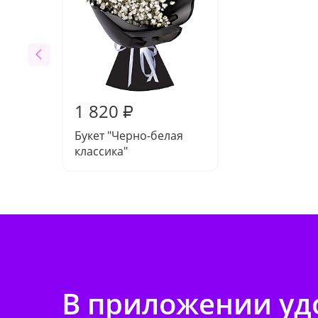
1 820
₽
Букет "Черно-белая
классика"
В приложении удо