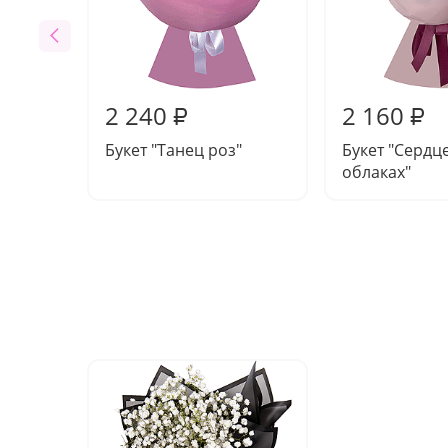
2 240
2 160
₽
₽
Букет "Танец роз"
Букет "Сердце
облаках"