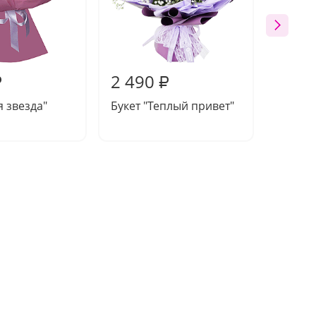
2 490
2 56
₽
₽
я звезда"
Букет "Теплый привет"
Букет 
полден