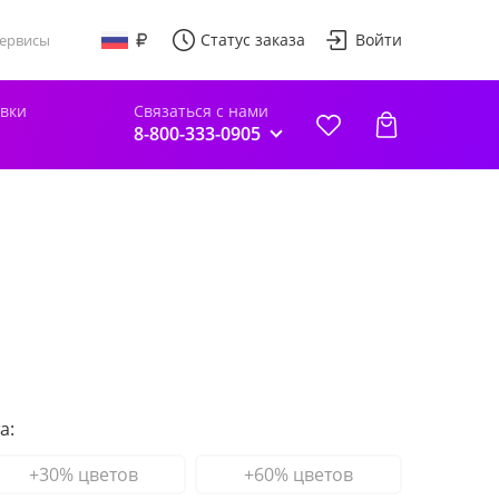
Статус заказа
Войти
ервисы
авки
Связаться с нами
8-800-333-0905
а:
+30% цветов
+60% цветов