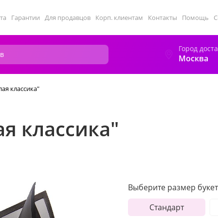
та
Гарантии
Для продавцов
Корп. клиентам
Контакты
Помощь
С
Город дост
Москва
лая классика"
ая классика"
Выберите размер букет
Стандарт