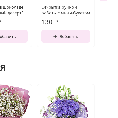
 в шоколаде
Открытка ручной
Ваза п
ый десерт"
работы с мини-букетом
130
1 10
₽
₽
обавить
Добавить
я
Новин