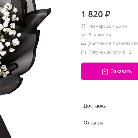
1 820
₽
Размер:
25
×
25
см
В наличии
Доставка в пределах М
Покупок за сутки:
12
Заказать
Доставка
Отзывы