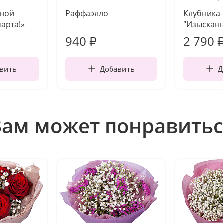
чной
Раффаэлло
Клубника
марта!»
"Изысканн
940
2 790
₽
вить
Добавить
Д
Вам может понравитьс