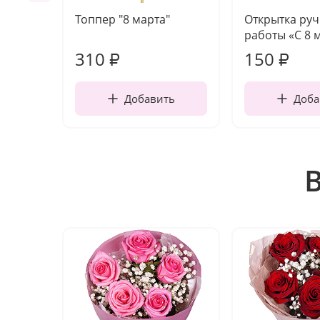
Топпер "8 марта"
Открытка ру
работы «С 8 
310
150
₽
₽
Добавить
Доба