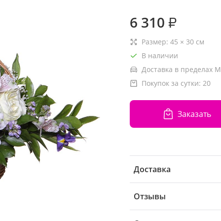
6 310
₽
Размер:
45
×
30
см
В наличии
Доставка в пределах М
Покупок за сутки:
20
Заказать
Доставка
Отзывы