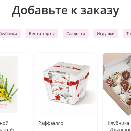
Добавьте к заказу
Клубника
Бенто-торты
Сладости
Игрушки
Т
чной
Раффаэлло
Клубника
марта!»
"Изысканн