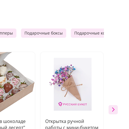
опперы
Подарочные боксы
Подарочные корзины
 в шоколаде
Открытка ручной
Ваза п
ый десерт"
работы с мини-букетом