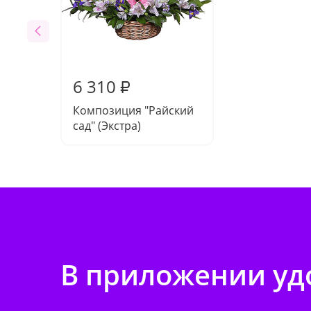
6 310
₽
Композиция "Райский
сад" (Экстра)
В приложении удо