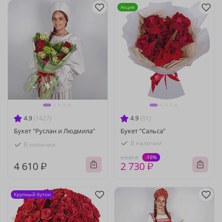
Акция
4.9
(1427)
4.9
(91)
Букет "Руслан и Людмила"
Букет "Сальса"
В наличии
В наличии
-10%
3 030 ₽
4 610 ₽
2 730 ₽
Крупный бутон