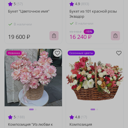
5
(57)
4.9
(893)
Букет "Цветочное имя"
Букет из 101 красной розы
Эквадор
В наличии
В наличии
-15%
19 110 ₽
19 600 ₽
16 240 ₽
Новинка
Сезонные цветы
5
(188)
4.8
(17)
Композиция "Из любви к
Композиция