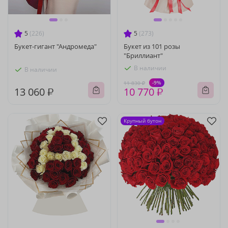
5
(226)
5
(273)
Букет-гигант "Андромеда"
Букет из 101 розы
"Бриллиант"
В наличии
В наличии
-9%
11 830 ₽
13 060 ₽
10 770 ₽
Крупный бутон