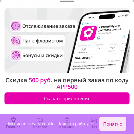
5
(40)
5
(81)
Композиция "ДНК страсти"
Букет "Лунный блик"
В наличии
В наличии
Скидка
500 руб.
на первый заказ по коду
APP500
3 620 ₽
2 570 ₽
Скачать приложение
Крупный бутон
Мы используем cookies.
Как это работает
.
Понятно
Главная
Каталог
Корзина
Чат
Войти