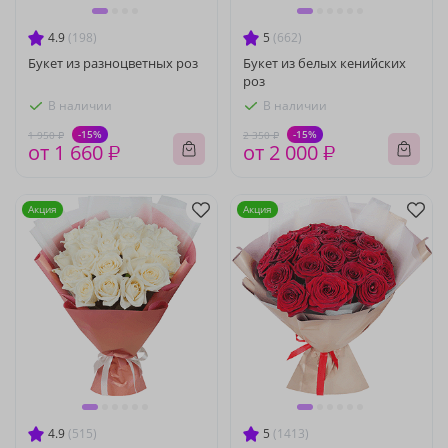
4.9
(198)
5
(662)
Букет из разноцветных роз
Букет из белых кенийских
роз
В наличии
В наличии
-15%
-15%
1 950 ₽
2 350 ₽
от 1 660 ₽
от 2 000 ₽
Акция
Акция
4.9
(515)
5
(1413)