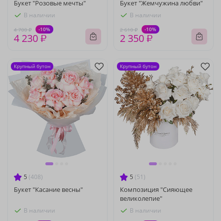
Букет "Розовые мечты"
Букет "Жемчужина любви"
В наличии
В наличии
-10%
-10%
4 700 ₽
2 610 ₽
4 230 ₽
2 350 ₽
Крупный бутон
Крупный бутон
5
(408)
5
(51)
Букет "Касание весны"
Композиция "Сияющее
великолепие"
В наличии
В наличии