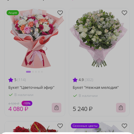
Акция
5
(114)
4.9
(302)
Букет "Цветочный эфир"
Букет "Нежная мелодия"
В наличии
В наличии
-10%
4 530 ₽
4 080 ₽
5 240 ₽
Сезонные цветы