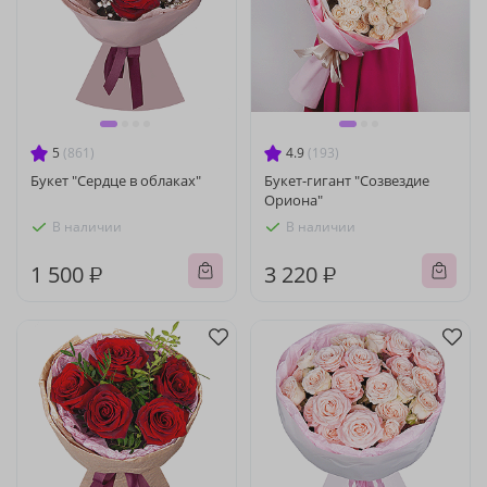
5
(861)
4.9
(193)
Букет "Сердце в облаках"
Букет-гигант "Созвездие
Ориона"
В наличии
В наличии
1 500 ₽
3 220 ₽