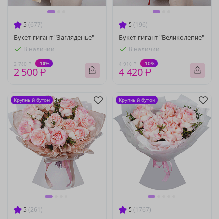
5
(677)
5
(196)
Букет-гигант "Загляденье"
Букет-гигант "Великолепие"
В наличии
В наличии
-10%
-10%
2 780 ₽
4 910 ₽
2 500 ₽
4 420 ₽
Крупный бутон
Крупный бутон
5
(261)
5
(1767)