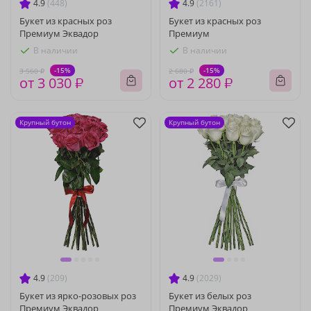
4.9
(448)
4.9
(2161)
Букет из красных роз
Букет из красных роз
Премиум Эквадор
Премиум
В наличии
В наличии
-15%
-15%
3 560 ₽
2 680 ₽
от 3 030 ₽
от 2 280 ₽
Крупный бутон
Крупный бутон
4.9
(209)
4.9
(2029)
Букет из ярко-розовых роз
Букет из белых роз
Премиум Эквадор
Премиум Эквадор