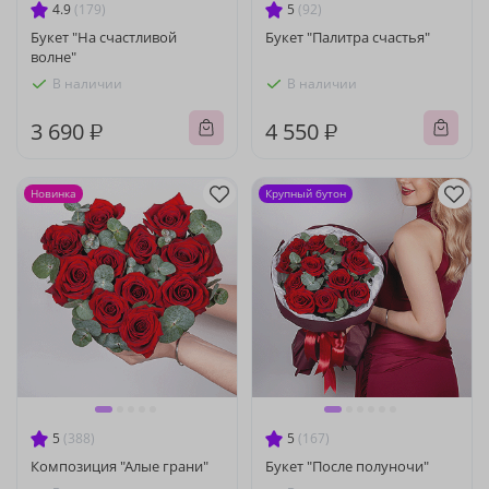
4.9
(179)
5
(92)
Букет "На счастливой
Букет "Палитра счастья"
волне"
В наличии
В наличии
3 690 ₽
4 550 ₽
Новинка
Крупный бутон
5
(388)
5
(167)
Композиция "Алые грани"
Букет "После полуночи"