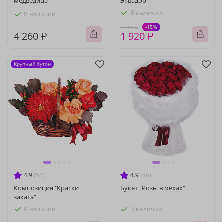
медведица"
Эквадор
В наличии
В наличии
-15%
2 260 ₽
4 260 ₽
1 920 ₽
Крупный бутон
4.9
(55)
4.9
(86)
Композиция "Краски
Букет "Розы в мехах"
заката"
В наличии
В наличии