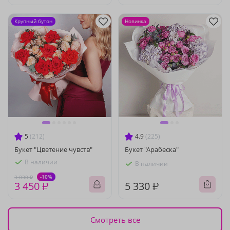
Крупный бутон
Новинка
5
(212)
4.9
(225)
Букет "Цветение чувств"
Букет "Арабеска"
В наличии
В наличии
-10%
3 830 ₽
3 450 ₽
5 330 ₽
Смотреть все