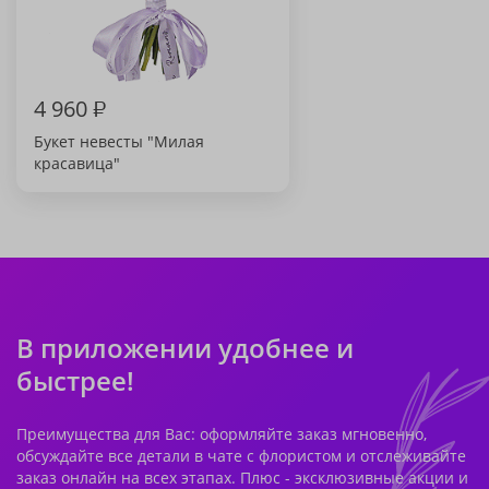
4 960
₽
Букет невесты "Милая
красавица"
В приложении удобнее и
быстрее!
Преимущества для Вас: оформляйте заказ мгновенно,
обсуждайте все детали в чате с флористом и отслеживайте
заказ онлайн на всех этапах. Плюс - эксклюзивные акции и