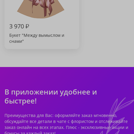
3 970
₽
Букет "Между вымыслом и
снами"
В приложении удобнее и
быстрее!
Преимущества для Вас: оформляйте заказ мгновенно,
обсуждайте все детали в чате с флористом и отслеживайте
заказ онлайн на всех этапах. Плюс - эксклюзивные акции и
бонусы за каждый заказ!