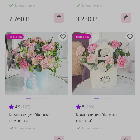
В наличии
В наличии
7 760 ₽
3 230 ₽
Новинка
Новинка
4.9
(127)
5
(289)
Композиция "Форма
Композиция "Форма
нежности"
счастья"
В наличии
В наличии