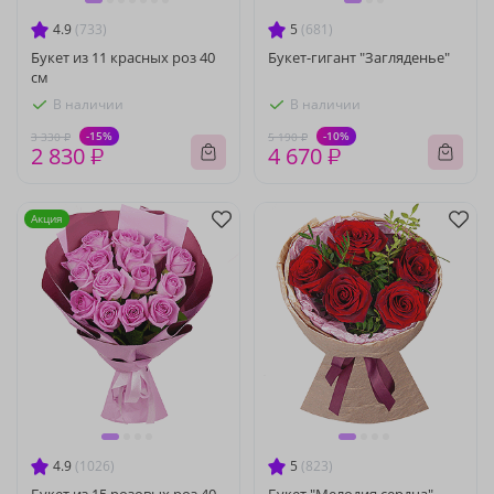
4.9
(733)
5
(681)
Букет из 11 красных роз 40
Букет-гигант "Загляденье"
см
В наличии
В наличии
-15%
-10%
3 330 ₽
5 190 ₽
2 830 ₽
4 670 ₽
Акция
4.9
(1026)
5
(823)