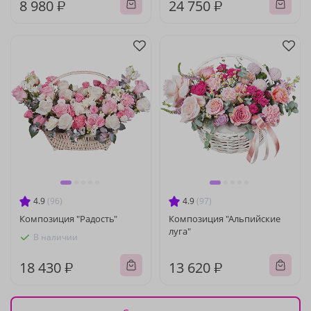
8 980 ₽
24 750 ₽
4.9
(96)
4.9
(97)
Композиция "Радость"
Композиция "Альпийские
луга"
В наличии
18 430 ₽
13 620 ₽