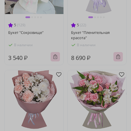
5
(129)
5
(22)
Букет "Сокровище"
Букет "Пленительная
красота"
В наличии
В наличии
3 540 ₽
8 690 ₽