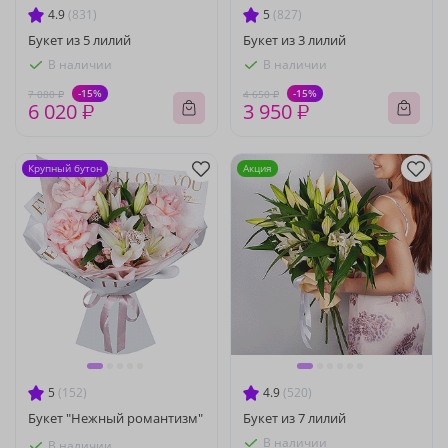
4.9
(831)
5
(827)
Букет из 5 лилий
Букет из 3 лилий
В наличии
В наличии
-15%
-15%
7 080 ₽
4 650 ₽
6 020 ₽
3 950 ₽
Крупный бутон
Акция
5
(152)
4.9
(520)
Букет "Нежный романтизм"
Букет из 7 лилий
В наличии
В наличии