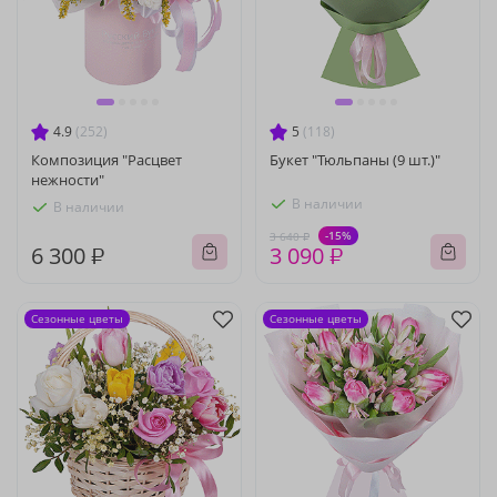
4.9
(252)
5
(118)
Композиция "Расцвет
Букет "Тюльпаны (9 шт.)"
нежности"
В наличии
В наличии
-15%
3 640 ₽
6 300 ₽
3 090 ₽
Сезонные цветы
Сезонные цветы