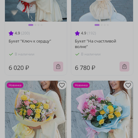
4.9
(200)
4.9
(192)
Букет "Ключ к сердцу"
Букет "На счастливой
волне"
В наличии
В наличии
6 020 ₽
6 780 ₽
Новинка
Новинка