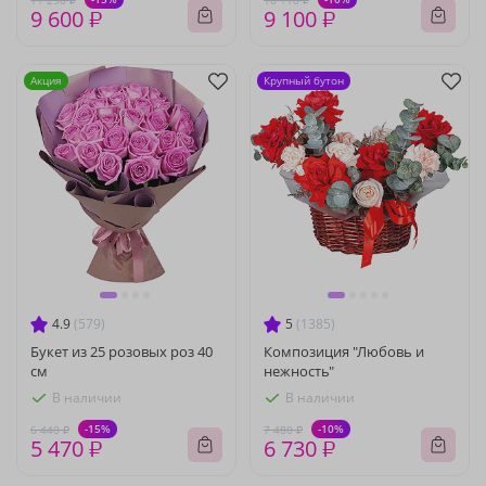
11 290 ₽
10 110 ₽
9 600 ₽
9 100 ₽
Акция
Крупный бутон
4.9
(579)
5
(1385)
Букет из 25 розовых роз 40
Композиция "Любовь и
см
нежность"
В наличии
В наличии
-15%
-10%
6 440 ₽
7 480 ₽
5 470 ₽
6 730 ₽