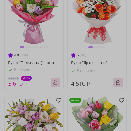
4.9
(3380)
5
(50)
Букет "Тюльпаны (11 шт.)"
Букет "Яркая весна"
В наличии
В наличии
-15%
4 250 ₽
3 610 ₽
4 510 ₽
Акция