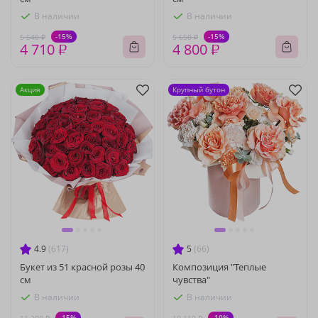
В наличии
В наличии
-15%
-15%
5 540 ₽
5 650 ₽
4 710 ₽
4 800 ₽
Акция
Крупный бутон
4.9
(617)
5
(66)
Букет из 51 красной розы 40
Композиция "Теплые
см
чувства"
В наличии
В наличии
-15%
-10%