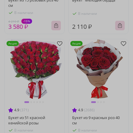
Букет из 15 розовых роз 40
Букет "Мелодия сердца"
см
В наличии
В наличии
-15%
4 210 ₽
3 580 ₽
2 110 ₽
Акция
Акция
4.9
(371)
4.9
(2686)
Букет из 51 красной
Букет из 9 красных роз 40
кенийской розы
см
В наличии
В наличии