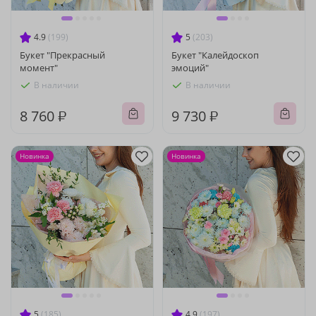
4.9
(199)
5
(203)
Букет "Прекрасный
Букет "Калейдоскоп
момент"
эмоций"
В наличии
В наличии
8 760 ₽
9 730 ₽
Новинка
Новинка
5
(185)
4.9
(197)