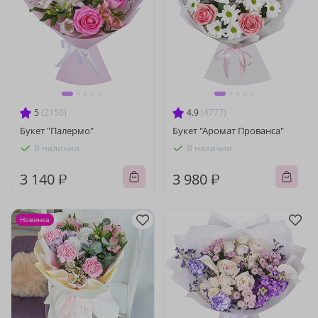
5
(2150)
4.9
(4777)
Букет "Палермо"
Букет "Аромат Прованса"
В наличии
В наличии
3 140 ₽
3 980 ₽
Новинка