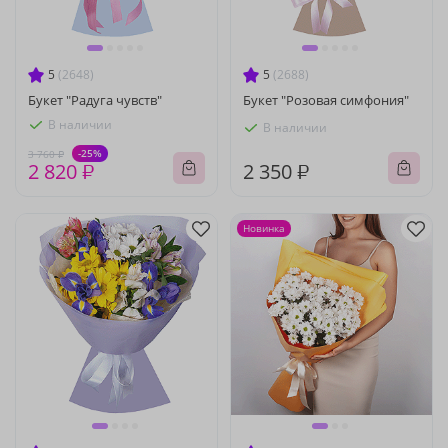
5
(2648)
5
(2688)
Букет "Радуга чувств"
Букет "Розовая симфония"
В наличии
В наличии
-25%
3 760 ₽
2 820 ₽
2 350 ₽
Новинка