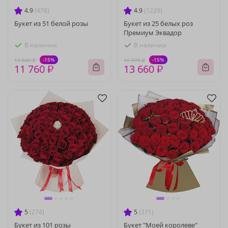
4.9
(478)
4.9
(1229)
Букет из 51 белой розы
Букет из 25 белых роз
Премиум Эквадор
В наличии
В наличии
-15%
-15%
13 840 ₽
16 070 ₽
11 760 ₽
13 660 ₽
5
(274)
5
(371)
Букет из 101 розы
Букет "Моей королеве"