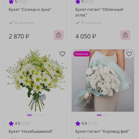
5
(162)
5
(272)
Букет "Солнце и луна"
Букет-гигант "Облачный
атлас"
В наличии
В наличии
2 870 ₽
4 050 ₽
Новинка
4.9
(236)
4.9
(213)
Букет "Незабываемой"
Букет-гигант "Хоровод фей"
В наличии
В наличии