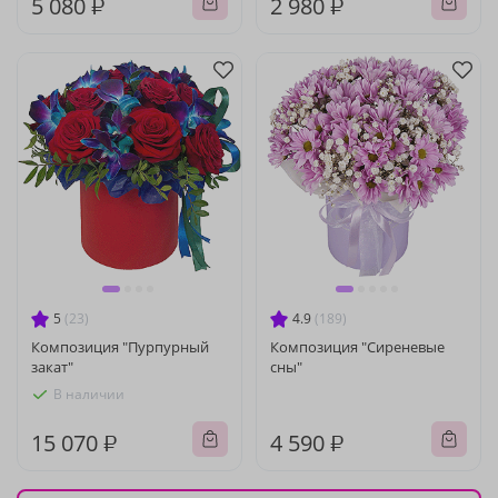
5 080 ₽
2 980 ₽
5
(23)
4.9
(189)
Композиция "Пурпурный
Композиция "Сиреневые
закат"
сны"
В наличии
15 070 ₽
4 590 ₽