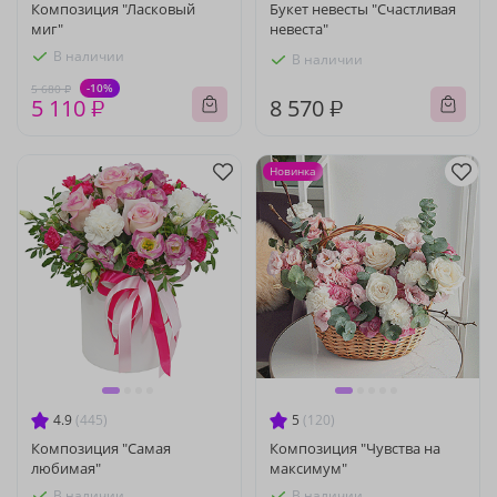
Композиция "Ласковый
Букет невесты "Счастливая
миг"
невеста"
В наличии
В наличии
-10%
5 680 ₽
5 110 ₽
8 570 ₽
Новинка
4.9
(445)
5
(120)
Композиция "Самая
Композиция "Чувства на
любимая"
максимум"
В наличии
В наличии