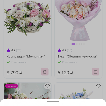
4.9
(76)
4.9
(26)
Композиция "Моя милая"
Букет "Объятия нежности"
В наличии
В наличии
8 790 ₽
6 120 ₽
Новинка