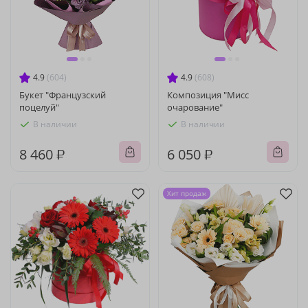
4.9
(604)
4.9
(608)
Букет "Французский
Композиция "Мисс
поцелуй"
очарование"
В наличии
В наличии
8 460 ₽
6 050 ₽
Хит продаж