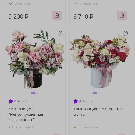
В наличии
В наличии
9 200 ₽
6 710 ₽
4.9
(51)
4.9
(35)
Композиция
Композиция "Сокровенная
"Непринужденная
мечта"
элегантность"
В наличии
В наличии