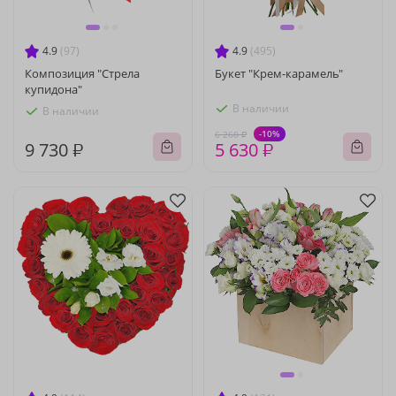
4.9
(97)
4.9
(495)
Композиция "Стрела
Букет "Крем-карамель"
купидона"
В наличии
В наличии
-10%
6 260 ₽
9 730 ₽
5 630 ₽