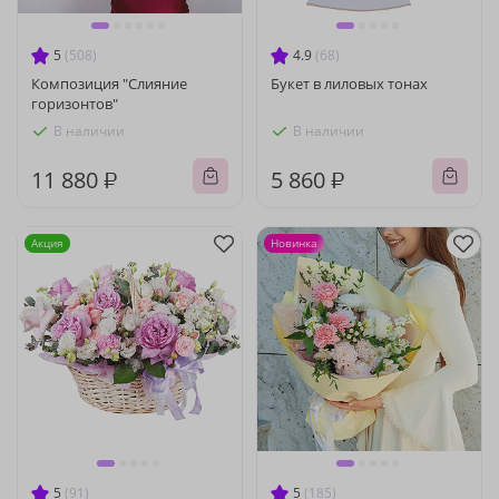
5
(508)
4.9
(68)
Композиция "Слияние
Букет в лиловых тонах
горизонтов"
В наличии
В наличии
11 880 ₽
5 860 ₽
Акция
Новинка
5
(91)
5
(185)