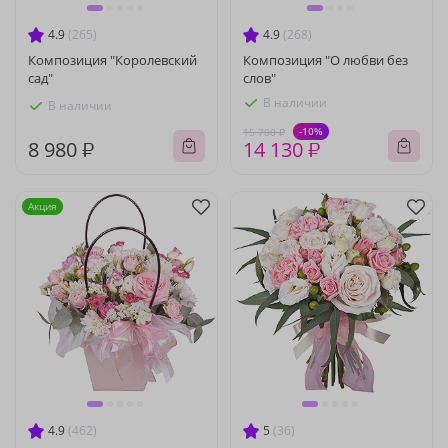
4.9
(265)
4.9
(268)
Композиция "Королевский
Композиция "О любви без
сад"
слов"
В наличии
В наличии
-10%
15 700 ₽
8 980 ₽
14 130 ₽
Акция
4.9
(462)
5
(36)