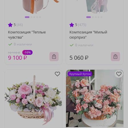
5
(66)
5
(475)
Композиция "Теплые
Композиция "Милый
чувства"
сюрприз"
В наличии
В наличии
-10%
10 110 ₽
9 100 ₽
5 060 ₽
Крупный бутон