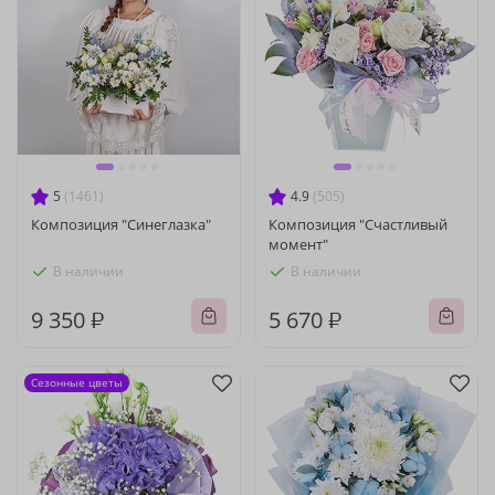
5
(1461)
4.9
(505)
Композиция "Синеглазка"
Композиция "Счастливый
момент"
В наличии
В наличии
9 350 ₽
5 670 ₽
Сезонные цветы