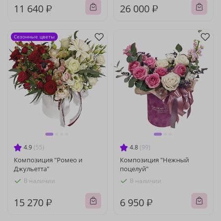
11 640 ₽
26 000 ₽
Сезонные цветы
4.9
(55)
4.8
(99)
Композиция "Ромео и
Композиция "Нежный
Джульетта"
поцелуй"
В наличии
В наличии
15 270 ₽
6 950 ₽