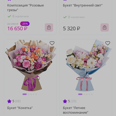
Композиция "Розовые
Букет "Внутренний свет"
грезы"
В наличии
В наличии
-25%
22 200 ₽
16 650 ₽
5 320 ₽
5
(88)
5
(29)
Букет "Кокетка"
Букет "Летнее
воспоминание"