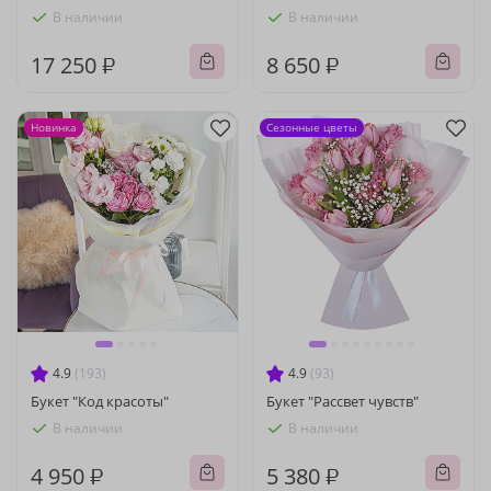
В наличии
В наличии
17 250 ₽
8 650 ₽
Новинка
Сезонные цветы
4.9
(193)
4.9
(93)
Букет "Код красоты"
Букет "Рассвет чувств"
В наличии
В наличии
4 950 ₽
5 380 ₽