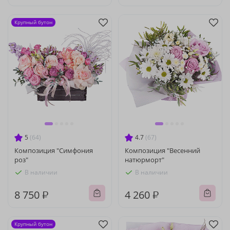
Крупный бутон
5
(64)
4.7
(67)
Композиция "Симфония
Композиция "Весенний
роз"
натюрморт"
В наличии
В наличии
8 750 ₽
4 260 ₽
Крупный бутон