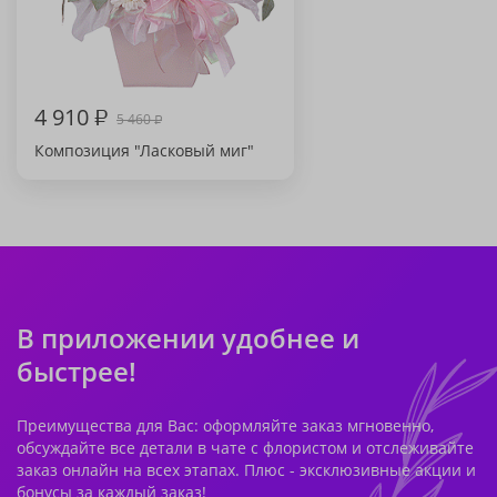
4 910
₽
5 460
₽
Композиция "Ласковый миг"
В приложении удобнее и
быстрее!
Преимущества для Вас: оформляйте заказ мгновенно,
обсуждайте все детали в чате с флористом и отслеживайте
заказ онлайн на всех этапах. Плюс - эксклюзивные акции и
бонусы за каждый заказ!