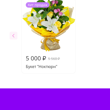
Хит продаж
5 000
₽
5 560
₽
Букет "Ноктюрн"