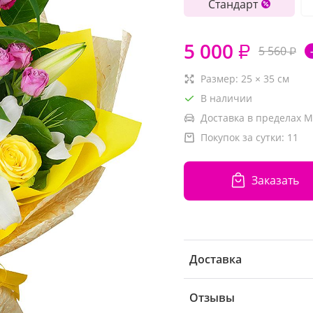
Стандарт
5 000
₽
5 560
₽
Размер:
25
×
35
см
В наличии
Доставка в пределах М
Покупок за сутки:
11
Заказать
Доставка
Отзывы