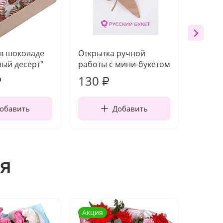
 в шоколаде
Открытка ручной
Ваза п
ый десерт"
работы с мини-букетом
130
1 10
₽
₽
обавить
Добавить
я
Акция