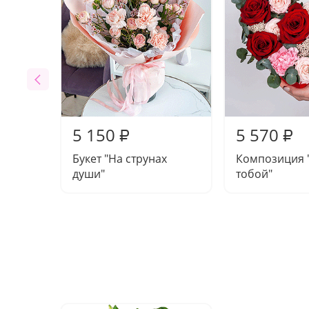
5 150
5 570
₽
₽
Букет "На струнах
Композиция 
души"
тобой"