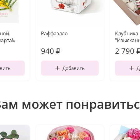
чной
Раффаэлло
Клубника
марта!»
"Изысканн
940
2 790
₽
вить
Добавить
Д
Вам может понравитьс