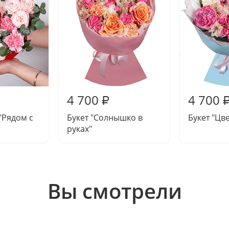
4 700
4 700
₽
"Рядом с
Букет "Солнышко в
Букет "Цве
руках"
Вы смотрели