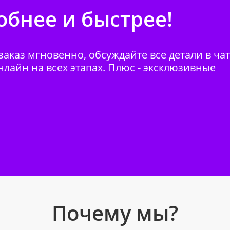
бнее и быстрее!
аказ мгновенно, обсуждайте все детали в ча
нлайн на всех этапах. Плюс - эксклюзивные
Почему мы?