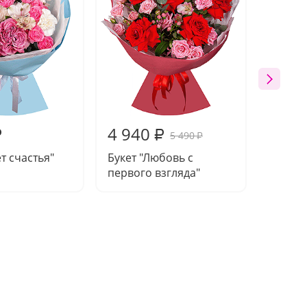
4 940
5 31
₽
₽
5 490
₽
т счастья"
Букет "Любовь с
Букет 
первого взгляда"
роман