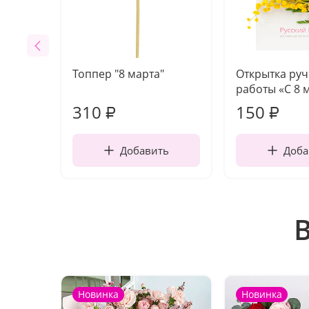
Топпер "8 марта"
Открытка ру
работы «С 8 
310
150
₽
₽
Добавить
Доба
Новинка
Новинка