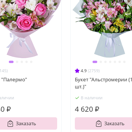
145)
4.9
(2759)
 "Палермо"
Букет "Альстромерии (
шт.)"
аличии
В наличии
40 ₽
4 620 ₽
Заказать
Заказать