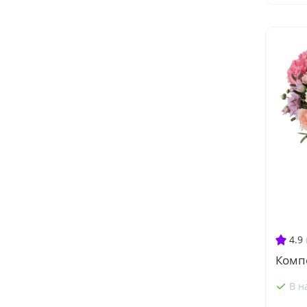
4.9
Комп
В н