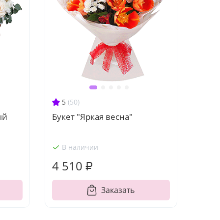
5
(50)
ый
Букет "Яркая весна"
В наличии
4 510 ₽
Заказать