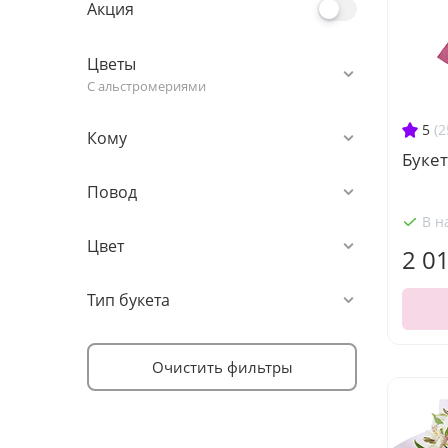
Акция
Цветы
С альстромериями
5
(2
Кому
Букет
Повод
В н
Цвет
2 0
Тип букета
Очистить фильтры