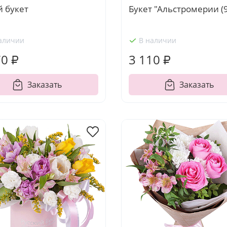
й букет
Букет "Альстромерии (9
аличии
В наличии
70 ₽
3 110 ₽
Заказать
Заказать