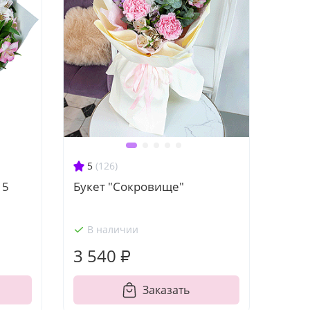
5
(126)
15
Букет "Сокровище"
В наличии
3 540 ₽
Заказать