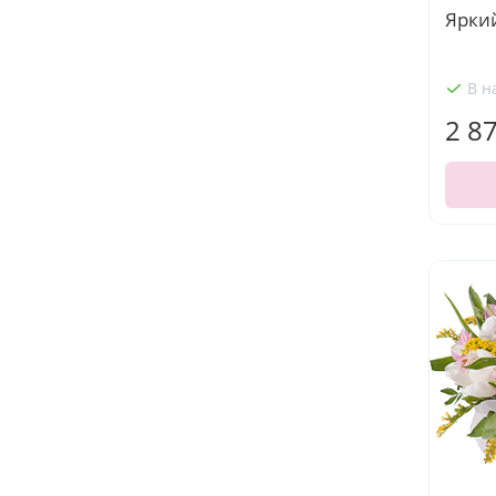
Ярки
В н
2 8