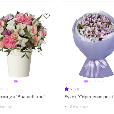
(493)
5
(60)
озиция "Волшебство"
Букет "Сиреневая роса
аличии
В наличии