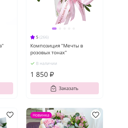
5
(266)
а"
Композиция "Мечты в
розовых тонах"
В наличии
1 850 ₽
Заказать
Новинка