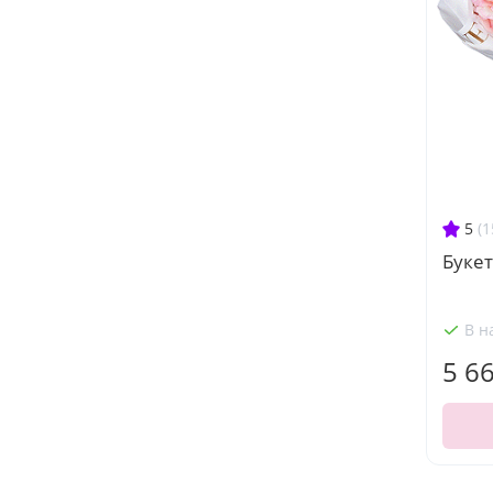
5
(1
Буке
В н
5 6