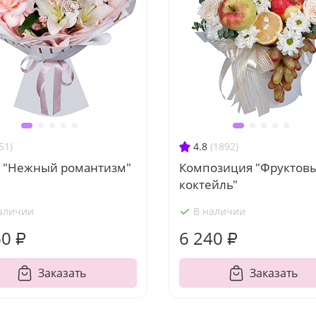
51)
4.8
(1892)
т "Нежный романтизм"
Композиция "Фруктов
коктейль"
аличии
В наличии
60 ₽
6 240 ₽
Заказать
Заказать