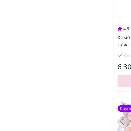
4.9
Комп
нежн
В н
6 3
Круп