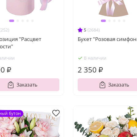
(252)
5
(2684)
озиция "Расцвет
Букет "Розовая симфон
ости"
аличии
В наличии
00 ₽
2 350 ₽
Заказать
Заказать
ный бутон