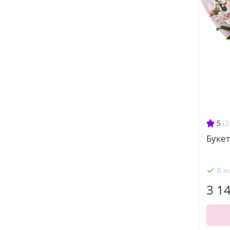
5
(2
Букет
В н
3 1