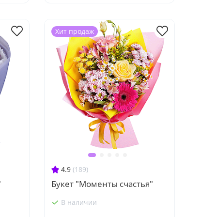
Хит продаж
4.9
(189)
"
Букет "Моменты счастья"
В наличии