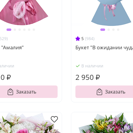
529)
5
(984)
 "Амалия"
Букет "В ожидании чуд
аличии
В наличии
10 ₽
2 950 ₽
Заказать
Заказать