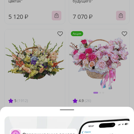
цветах"
будущего"
5 120 ₽
7 070 ₽
Акция
5
(1912)
4.9
(26)
Композиция "Прованс"
Композиция "Сказочное
королевство"
-10%
50 800 ₽
51 860 ₽
45 720 ₽