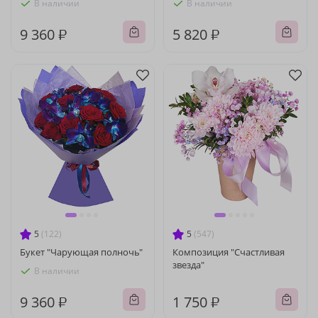
В наличии
В наличии
9 360 ₽
5 820 ₽
5
(122)
5
(547)
Букет "Чарующая полночь"
Композиция "Счастливая
звезда"
В наличии
9 360 ₽
1 750 ₽