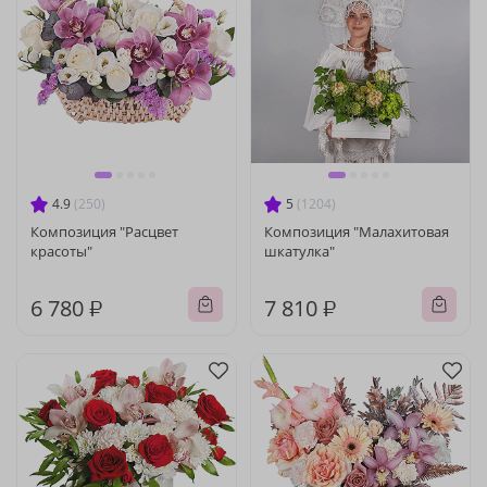
4.9
(250)
5
(1204)
Композиция "Расцвет
Композиция "Малахитовая
красоты"
шкатулка"
6 780 ₽
7 810 ₽