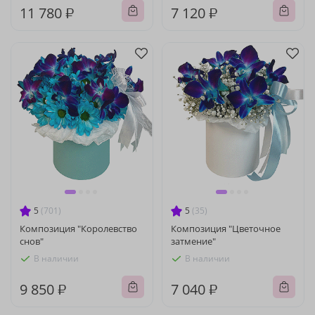
11 780 ₽
7 120 ₽
5
(701)
5
(35)
Композиция "Королевство
Композиция "Цветочное
снов"
затмение"
В наличии
В наличии
9 850 ₽
7 040 ₽