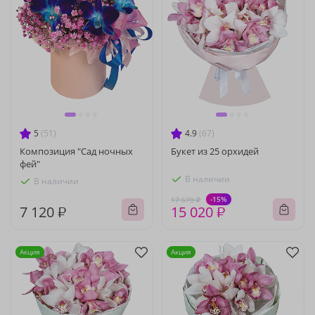
5
(51)
4.9
(67)
Композиция "Сад ночных
Букет из 25 орхидей
фей"
В наличии
В наличии
-15%
17 670 ₽
7 120 ₽
15 020 ₽
Акция
Акция