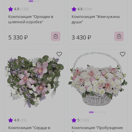
4.9
(120)
4.9
(834)
Композиция "Орхидеи в
Композиция "Жемчужина
шляпной коробке"
души"
5 330 ₽
3 430 ₽
4.9
(25)
5
(102)
Композиция "Сердце в
Композиция "Пробуждение