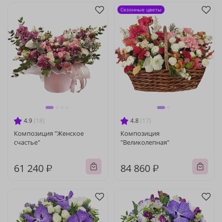
Сезонные цветы
4.9
(18)
4.8
(17)
Композиция "Женское
Композиция
счастье"
"Великолепная"
61 240 ₽
84 860 ₽