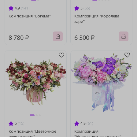
4.9
(141)
5
(65)
Композиция "Богема"
Композиция "Королева
зари"
8 780 ₽
6 300 ₽
5
(15)
4.9
(61)
Композиция "Цветочное
Композиция
великолепие"
"Инопланетная красота"