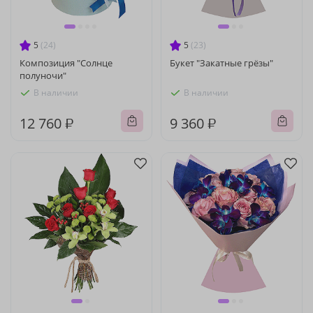
5
(24)
5
(23)
Композиция "Солнце
Букет "Закатные грёзы"
полуночи"
В наличии
В наличии
12 760 ₽
9 360 ₽