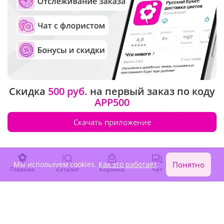
Скидка
500 руб.
на первый заказ по коду
APP500
Скачать приложение
5
(1879)
4.9
(49)
Композиция "В розовом
Композиция "Лесная нимфа
саду"
с тортом"
Мы используем cookies.
Как это работает
.
Понятно
Главная
Каталог
Корзина
Чат
Войти
90 750 ₽
9 560 ₽
Сезонные цветы