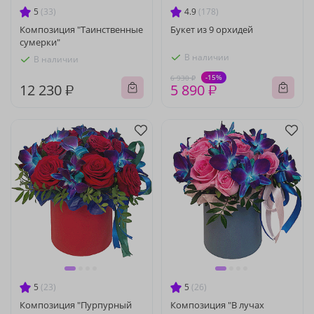
5
(33)
4.9
(178)
Композиция "Таинственные
Букет из 9 орхидей
сумерки"
В наличии
В наличии
-15%
6 930 ₽
12 230 ₽
5 890 ₽
5
(23)
5
(26)
Композиция "Пурпурный
Композиция "В лучах