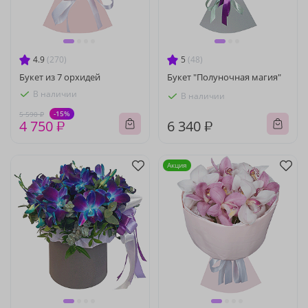
4.9
(270)
5
(48)
Букет из 7 орхидей
Букет "Полуночная магия"
В наличии
В наличии
-15%
5 590 ₽
4 750 ₽
6 340 ₽
Акция