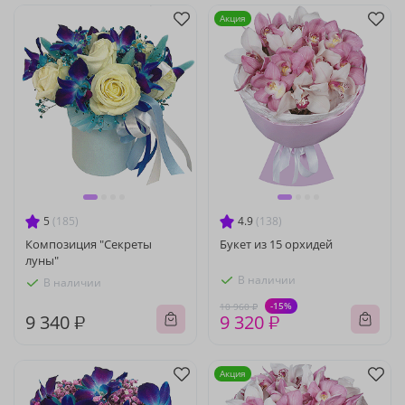
Акция
5
(185)
4.9
(138)
Композиция "Секреты
Букет из 15 орхидей
луны"
В наличии
В наличии
-15%
10 960 ₽
9 340 ₽
9 320 ₽
Акция