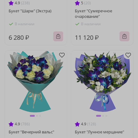
4.9
(238)
5
(20)
Букет "Шарм" (Экстра)
Букет "Сумеречное
очарование"
В наличии
В наличии
6 280 ₽
11 120 ₽
4.9
(786)
4.9
(128)
Букет "Вечерний вальс"
Букет "Лунное мерцание"