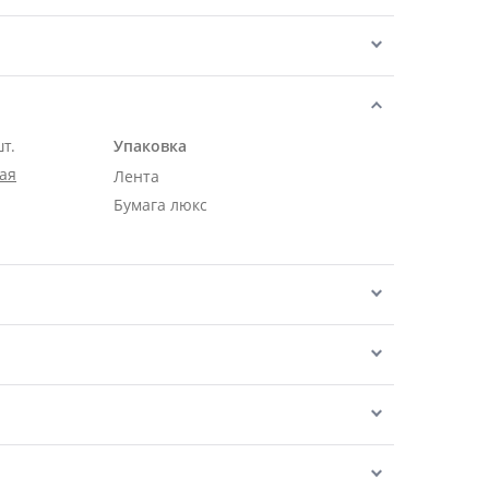
шт.
Упаковка
ая
Лента
Бумага люкс