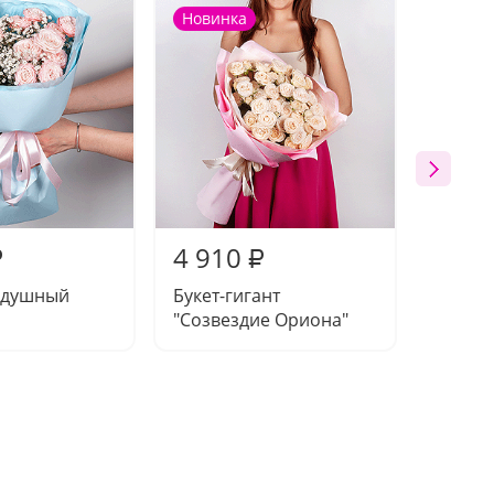
Новинка
4 910
5 37
₽
₽
оздушный
Букет-гигант
Букет 
"Созвездие Ориона"
семицв