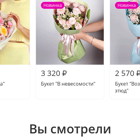
Новинка
Новинка
3 320
2 570
₽
а"
Букет "В невесомости"
Букет "В
этюд"
Вы смотрели