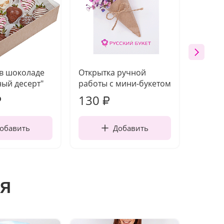
 в шоколаде
Открытка ручной
Ваза п
ый десерт"
работы с мини-букетом
130
1 10
₽
₽
обавить
Добавить
я