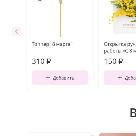
Топпер "8 марта"
Открытка ру
работы «С 8 
310
150
₽
₽
Добавить
Доба