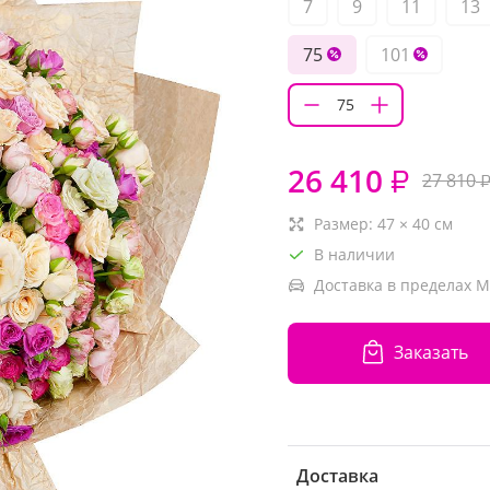
7
9
11
13
75
101
26 410
₽
27 810
Размер:
47
×
40
см
В наличии
Доставка в пределах М
Заказать
Доставка