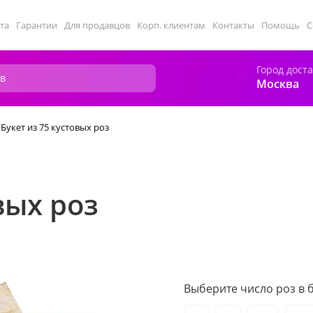
та
Гарантии
Для продавцов
Корп. клиентам
Контакты
Помощь
С
Город дост
Москва
Букет из 75 кустовых роз
вых роз
Выберите число роз в б