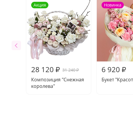
Акция
Новинка
28 120
6 920
₽
₽
31 240
₽
Композиция "Снежная
Букет "Красот
королева"