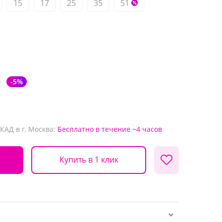
15
17
25
35
51
₽
-5%
КАД в г. Москва:
Бесплатно
в течение ~4 часов
Купить в 1 клик