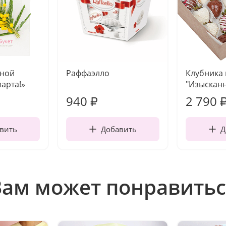
чной
Раффаэлло
Клубника
марта!»
"Изысканн
940
2 790
₽
вить
Добавить
Д
Вам может понравитьс