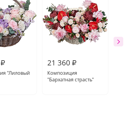
21 360
19 9
₽
₽
ия "Лиловый
Композиция
Компо
"Бархатная страсть"
"Сокро