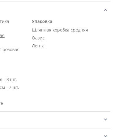
тика
Упаковка
Шляпная коробка средняя
ая
Оазис
Лента
' розовая
 - 3 шт.
Роза Эквадор розовая 50 см - 7 шт.
те