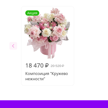
Акция
18 470
₽
20 520
₽
Композиция "Кружево
нежности"