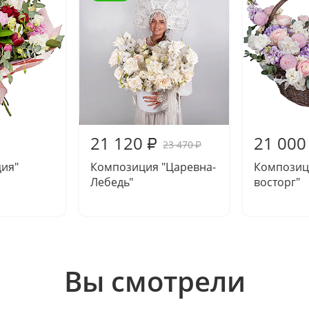
21 120
21 000
₽
23 470
₽
ция"
Композиция "Царевна-
Композиц
Лебедь"
восторг"
Вы смотрели