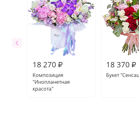
18 270
18 370
₽
₽
Композиция
Букет "Сенса
"Инопланетная
красота"