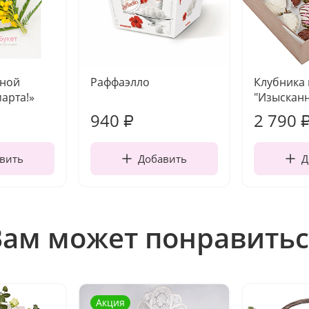
чной
Раффаэлло
Клубника
марта!»
"Изысканн
940
2 790
₽
вить
Добавить
Д
Вам может понравитьс
Акция