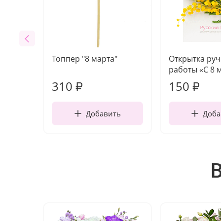
Топпер "8 марта"
Открытка ру
работы «С 8 
310
150
₽
₽
Добавить
Доба