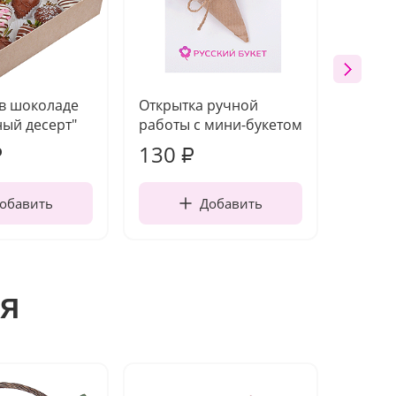
 в шоколаде
Открытка ручной
Ваза п
ый десерт"
работы с мини-букетом
130
1 10
₽
₽
обавить
Добавить
я