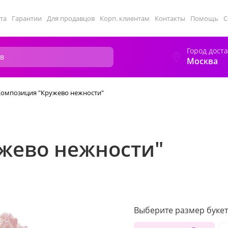
та
Гарантии
Для продавцов
Корп. клиентам
Контакты
Помощь
С
Город дост
Москва
Композиция "Кружево нежности"
жево нежности"
Выберите размер букет