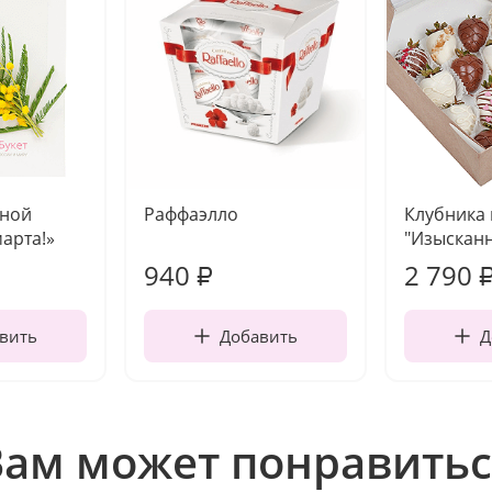
чной
Раффаэлло
Клубника
марта!»
"Изысканн
940
2 790
₽
вить
Добавить
Д
Вам может понравитьс