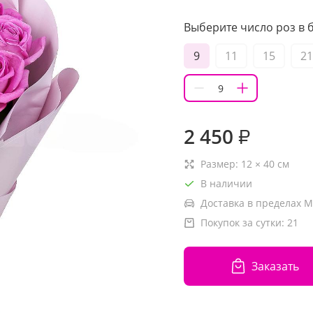
Выберите число роз в б
9
11
15
21
2 450
₽
Размер:
12
×
40
см
В наличии
Доставка в пределах М
Покупок за сутки:
21
Заказать