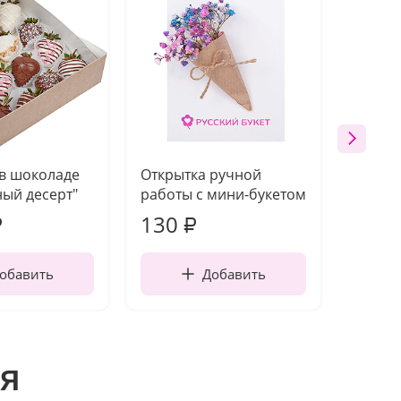
 в шоколаде
Открытка ручной
Ваза п
ый десерт"
работы с мини-букетом
130
1 10
₽
₽
обавить
Добавить
я