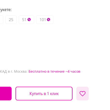
укете:
25
51
101
КАД в г. Москва:
Бесплатно
в течение ~4 часов
Купить в 1 клик