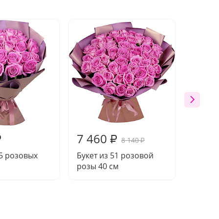
7 460
13 4
₽
₽
8 140
₽
25 розовых
Букет из 51 розовой
Букет 
розы 40 см
розы 4