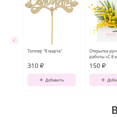
Топпер "8 марта"
Открытка ру
работы «С 8 
310
150
₽
₽
Добавить
Доба