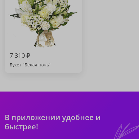
7 310
₽
Букет "Белая ночь"
В приложении удобнее и
быстрее!