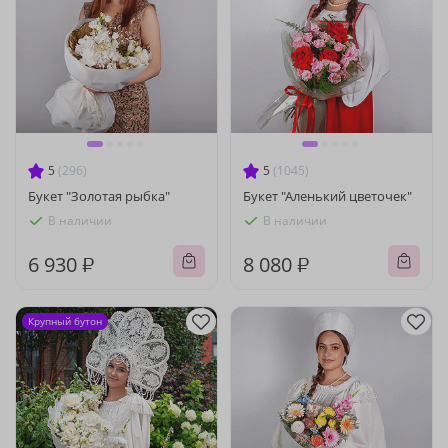
5
(296)
5
(1045)
Букет "Золотая рыбка"
Букет "Аленький цветочек"
В наличии
В наличии
6 930 ₽
8 080 ₽
Крупный бутон