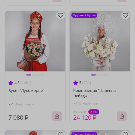
Крупный бутон
4.8
(1401)
5
(701)
Букет "Лукоморье"
Композиция "Царевна-
Лебедь"
В наличии
В наличии
-10%
26 800 ₽
7 080 ₽
24 120 ₽
Крупный бутон