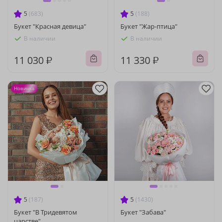
5
(683)
5
(188)
Букет "Красная девица"
Букет "Жар-птица"
В наличии
В наличии
11 030 ₽
11 330 ₽
Новинка
5
(187)
5
(1430)
Букет "В Тридевятом
Букет "Забава"
царстве"