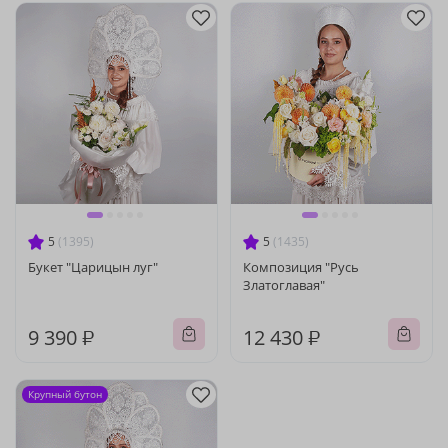
5
(1395)
5
(1435)
Букет "Царицын луг"
Композиция "Русь
Златоглавая"
9 390 ₽
12 430 ₽
Крупный бутон