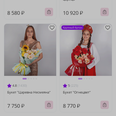
8 580 ₽
10 920 ₽
Крупный бутон
4.8
(1430)
5
(225)
Букет "Царевна Несмеяна"
Букет "Огнецвет"
7 750 ₽
8 770 ₽