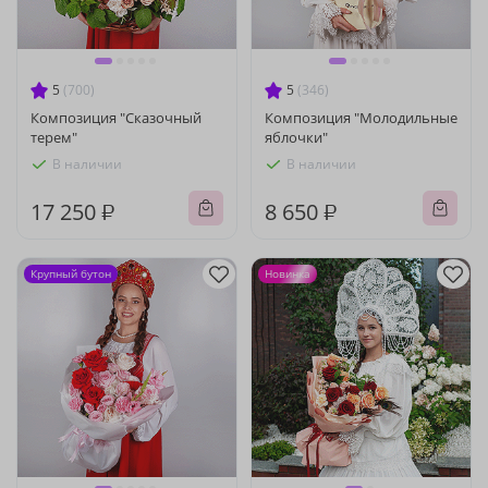
5
(700)
5
(346)
Композиция "Сказочный
Композиция "Молодильные
терем"
яблочки"
В наличии
В наличии
17 250 ₽
8 650 ₽
Крупный бутон
Новинка