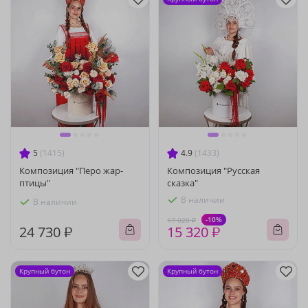
5
(1415)
4.9
(1433)
Композиция "Перо жар-
Композиция "Русская
птицы"
сказка"
В наличии
В наличии
-10%
17 020 ₽
24 730 ₽
15 320 ₽
Крупный бутон
Крупный бутон