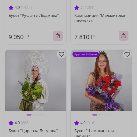
4.9
(1422)
5
(1204)
Букет "Руслан и Людмила"
Композиция "Малахитовая
шкатулка"
9 050 ₽
7 810 ₽
Крупный бутон
4.9
(866)
4.9
(316)
Букет "Царевна-Лягушка"
Букет "Шамаханская
царица"