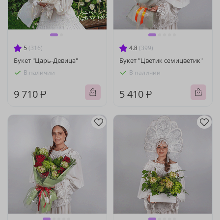
5
(316)
4.8
(399)
Букет "Царь-Девица"
Букет "Цветик семицветик"
В наличии
В наличии
9 710 ₽
5 410 ₽