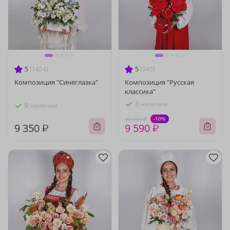
5
(1454)
5
(345)
Композиция "Синеглазка"
Композиция "Русская
классика"
В наличии
В наличии
-10%
10 660 ₽
9 350 ₽
9 590 ₽