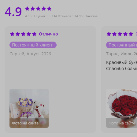
4.9
4 956 Оценок
3 734 Отзывов
34 968 Заказов
Отлично
Постоянный клиент
Постоянный 
Сергей,
Август 2026
Тарас,
Июль 2
Красивый буке
Спасибо боль
Фото на сайте
Фото на сайте