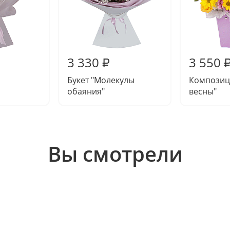
3 330
3 550
₽
Букет "Молекулы
Композиц
обаяния"
весны"
Вы смотрели