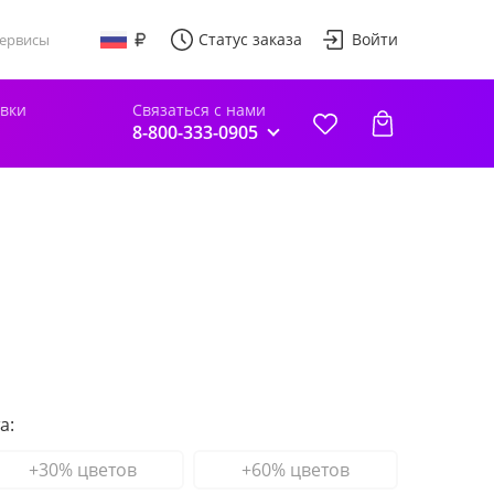
Статус заказа
Войти
ервисы
авки
Связаться с нами
8-800-333-0905
а:
+30% цветов
+60% цветов