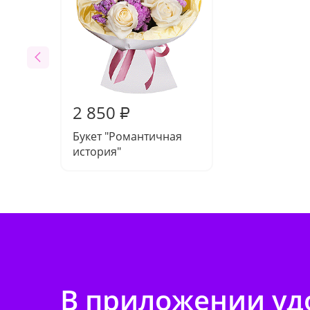
2 850
₽
Букет "Романтичная
история"
В приложении удо