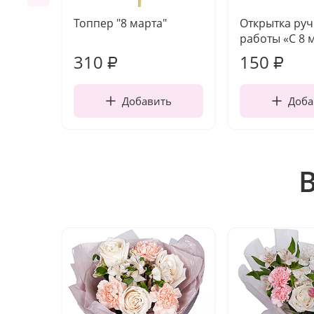
Топпер "8 марта"
Открытка ру
работы «С 8 
310
150
₽
₽
Добавить
Доба