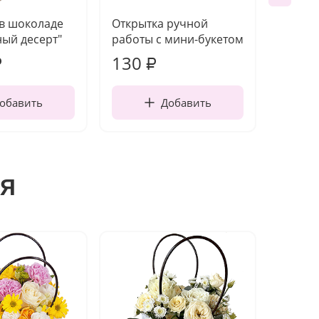
 в шоколаде
Открытка ручной
Ваза п
ый десерт"
работы с мини-букетом
130
1 10
₽
₽
обавить
Добавить
я