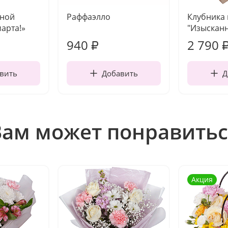
чной
Раффаэлло
Клубника
марта!»
"Изысканн
940
2 790
₽
вить
Добавить
Д
Вам может понравитьс
Акция