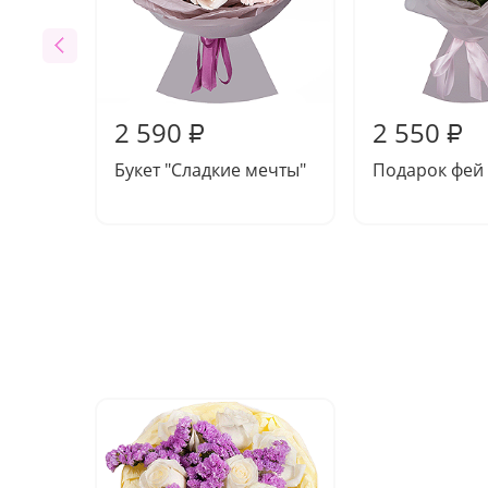
2 590
2 550
₽
₽
Букет "Сладкие мечты"
Подарок фей