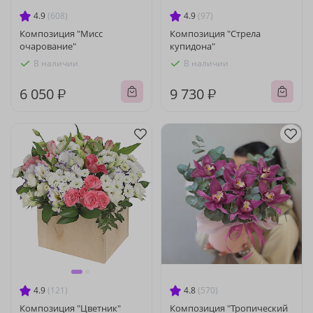
4.9
(608)
4.9
(97)
Композиция "Мисс
Композиция "Стрела
очарование"
купидона"
В наличии
В наличии
6 050 ₽
9 730 ₽
4.9
(121)
4.8
(570)
Композиция "Цветник"
Композиция "Тропический