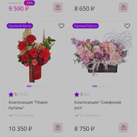
-10%
10 660 ₽
9 590 ₽
8 650 ₽
Крупный бутон
Крупный бутон
5
(1595)
5
(64)
Композиция "Пламя
Композиция "Симфония
Купалы"
роз"
В наличии
В наличии
10 350 ₽
8 750 ₽