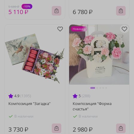
-10%
5 680 ₽
5 110 ₽
6 780 ₽
Новинка
4.9
(1395)
5
(288)
Композиция "Загадка"
Композиция "Форма
счастья"
В наличии
В наличии
3 730 ₽
2 980 ₽