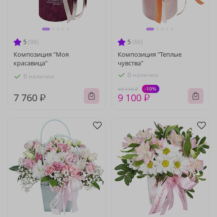
5
(98)
5
(66)
Композиция "Моя
Композиция "Теплые
красавица"
чувства"
В наличии
В наличии
-10%
10 110 ₽
7 760 ₽
9 100 ₽