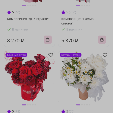
5
(40)
5
(200)
Композиция "ДНК страсти"
Композиция "Гамма
сезона"
В наличии
В наличии
8 270 ₽
5 370 ₽
Крупный бутон
Крупный бутон
5
(78)
5
(76)