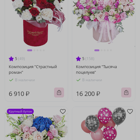
5
(49)
5
(158)
Композиция "Страстный
Композиция "Тысяча
роман"
поцелуев"
В наличии
В наличии
6 910 ₽
16 200 ₽
Крупный бутон