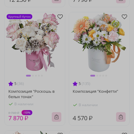
Крупный бутон
5
(36)
5
(135)
Композиция "Роскошь в
Композиция "Конфетти"
белых тонах"
В наличии
В наличии
-10%
8 740 ₽
7 870 ₽
4 570 ₽