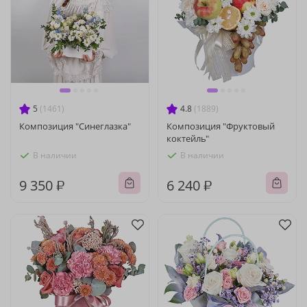
5
(1461)
4.8
(1889)
Композиция "Синеглазка"
Композиция "Фруктовый
коктейль"
В наличии
В наличии
9 350 ₽
6 240 ₽