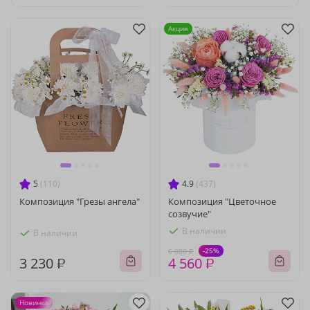
Акция
5
(110)
4.9
(437)
Композиция "Грезы ангела"
Композиция "Цветочное
созвучие"
В наличии
В наличии
-25%
6 080 ₽
3 230 ₽
4 560 ₽
Новинка