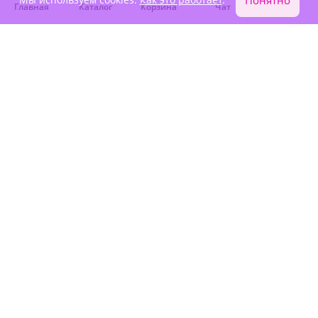
Понятно
Главная
Каталог
Корзина
Чат
Войти
4.9
(224)
4.9
(225)
Композиция "Сладкий
Композиция "Любящее
поцелуй"
сердце"
В наличии
В наличии
5 840 ₽
6 230 ₽
Акция