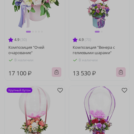
4.9
(30)
4.9
(70)
Композиция "Очей
Композиция "Венера с
очарование"
гелиевыми шарами"
В наличии
В наличии
17 100 ₽
13 530 ₽
Крупный бутон