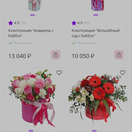
4.9
(54)
4.9
(49)
Композиция "Акварель с
Композиция "Волшебный
бабблс"
сад с бабблс"
В наличии
В наличии
13 040 ₽
10 050 ₽