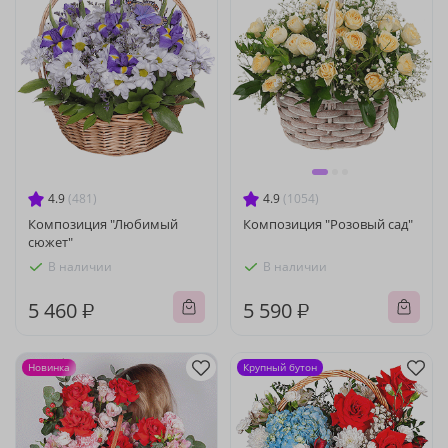
4.9
(481)
4.9
(1054)
Композиция "Любимый
Композиция "Розовый сад"
сюжет"
В наличии
В наличии
5 460 ₽
5 590 ₽
Новинка
Крупный бутон