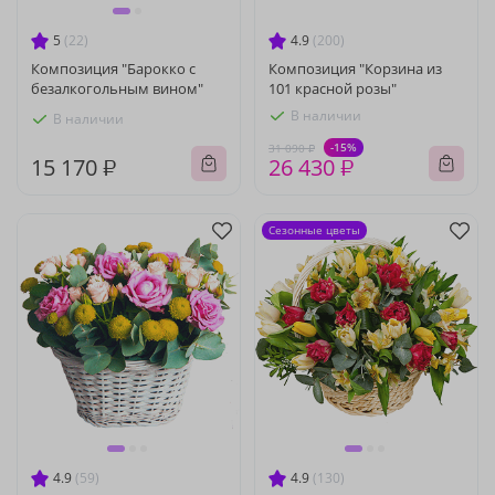
5
(22)
4.9
(200)
Композиция "Барокко с
Композиция "Корзина из
безалкогольным вином"
101 красной розы"
В наличии
В наличии
-15%
31 090 ₽
15 170 ₽
26 430 ₽
Сезонные цветы
4.9
(59)
4.9
(130)