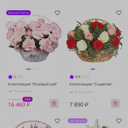
Крупный бутон
5
(59)
4.9
(426)
Композиция "Розовый рай"
Композиция "Соцветие"
В наличии
В наличии
-10%
18 290 ₽
16 460 ₽
7 890 ₽
Хит продаж