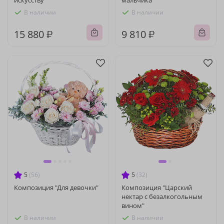
искусству"
мальчика"
В наличии
В наличии
15 880 ₽
9 810 ₽
5
(56)
5
(32)
Композиция "Для девочки"
Композиция "Царский
нектар с безалкогольным
вином"
В наличии
В наличии