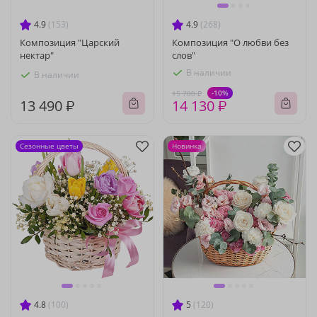
4.9
(153)
4.9
(268)
Композиция "Царский
Композиция "О любви без
нектар"
слов"
В наличии
В наличии
-10%
15 700 ₽
13 490 ₽
14 130 ₽
Сезонные цветы
Новинка
4.8
(100)
5
(120)