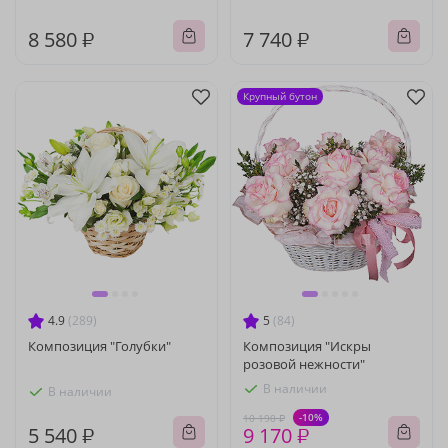
8 580 ₽
7 740 ₽
Крупный бутон
4.9
(289)
5
(84)
Композиция "Голубки"
Композиция "Искры
розовой нежности"
В наличии
В наличии
-10%
10 190 ₽
5 540 ₽
9 170 ₽