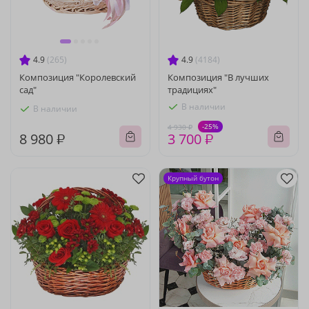
4.9
(265)
4.9
(4184)
Композиция "Королевский
Композиция "В лучших
сад"
традициях"
В наличии
В наличии
-25%
4 930 ₽
8 980 ₽
3 700 ₽
Крупный бутон