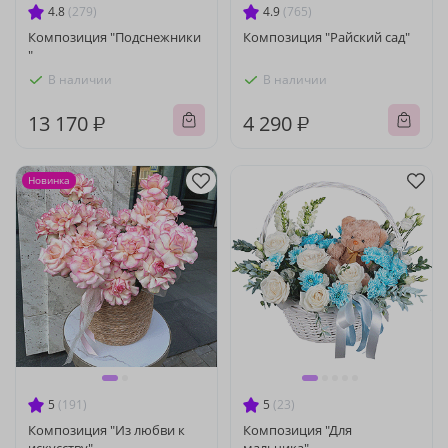
4.8
(279)
4.9
(765)
Композиция "Подснежники
Композиция "Райский сад"
"
В наличии
В наличии
13 170 ₽
4 290 ₽
Новинка
5
(191)
5
(23)
Композиция "Из любви к
Композиция "Для