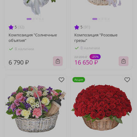
5
(32)
5
(91)
Композиция "Солнечные
Композиция "Розовые
объятия"
грезы"
В наличии
В наличии
-25%
22 200 ₽
6 790 ₽
16 650 ₽
Акция