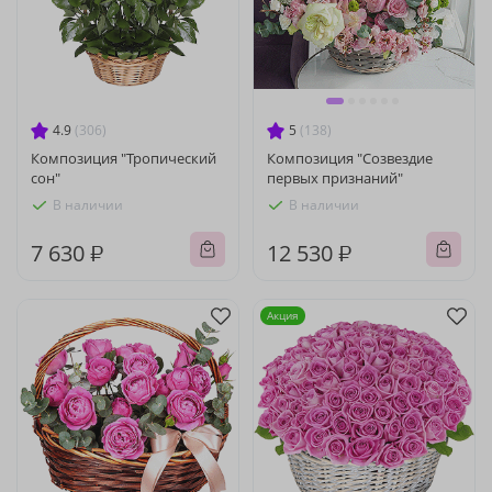
4.9
(306)
5
(138)
Композиция "Тропический
Композиция "Созвездие
сон"
первых признаний"
В наличии
В наличии
7 630 ₽
12 530 ₽
Акция