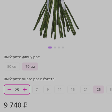
Выберите длину роз:
50 см
70 см
Выберите число роз в букете:
7
9
11
15
21
25
3
9 740
₽