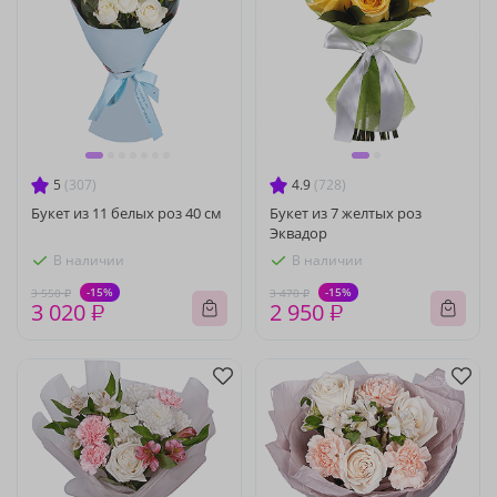
5
(307)
4.9
(728)
Букет из 11 белых роз 40 см
Букет из 7 желтых роз
Эквадор
В наличии
В наличии
-15%
-15%
3 550 ₽
3 470 ₽
3 020 ₽
2 950 ₽