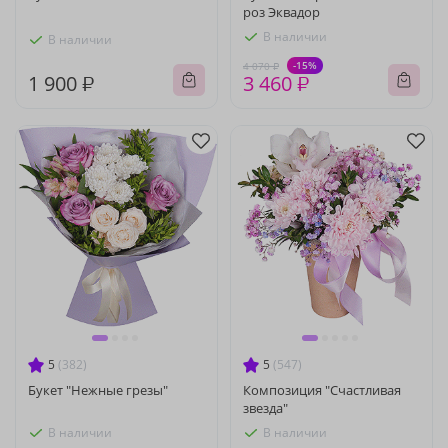
роз Эквадор
В наличии
В наличии
-15%
4 070 ₽
1 900 ₽
3 460 ₽
5
(382)
5
(547)
Букет "Нежные грезы"
Композиция "Счастливая
звезда"
В наличии
В наличии