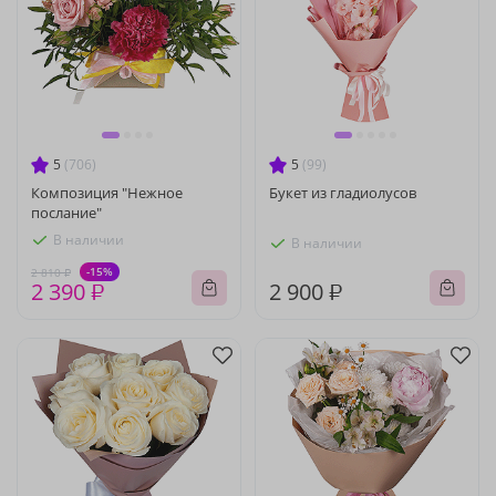
5
(706)
5
(99)
Композиция "Нежное
Букет из гладиолусов
послание"
В наличии
В наличии
-15%
2 810 ₽
2 390 ₽
2 900 ₽