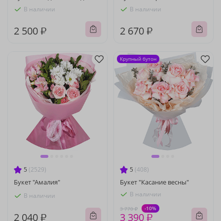
В наличии
В наличии
2 500 ₽
2 670 ₽
Крупный бутон
5
(2529)
5
(408)
Букет "Амалия"
Букет "Касание весны"
В наличии
В наличии
-10%
3 770 ₽
2 040 ₽
3 390 ₽