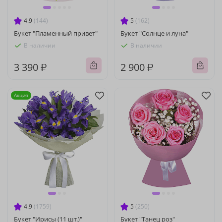
4.9
(144)
5
(162)
Букет "Пламенный привет"
Букет "Солнце и луна"
В наличии
В наличии
3 390 ₽
2 900 ₽
Акция
4.9
(1759)
5
(250)
Букет "Ирисы (11 шт.)"
Букет "Танец роз"