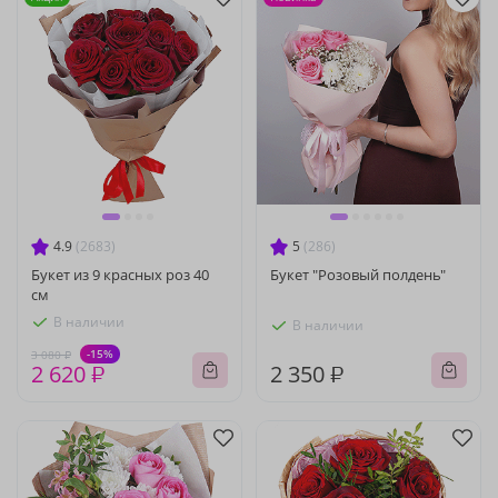
4.9
(2683)
5
(286)
Букет из 9 красных роз 40
Букет "Розовый полдень"
см
В наличии
В наличии
-15%
3 080 ₽
2 620 ₽
2 350 ₽