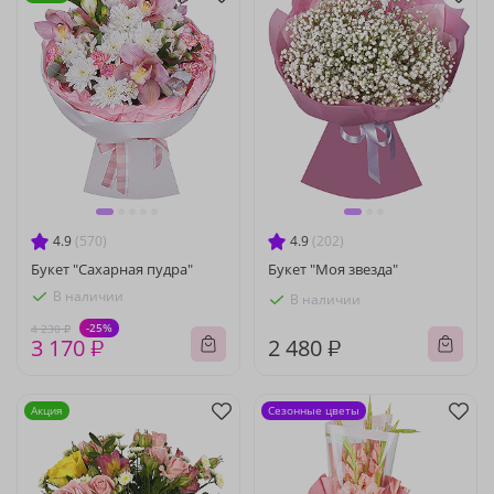
4.9
(570)
4.9
(202)
Букет "Сахарная пудра"
Букет "Моя звезда"
В наличии
В наличии
-25%
4 230 ₽
3 170 ₽
2 480 ₽
Акция
Сезонные цветы