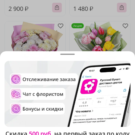
2 900 ₽
1 480 ₽
Акция
5
(699)
5
(118)
Букет "Вне времени"
Букет "Тюльпаны (9 шт.)"
В наличии
В наличии
-15%
3 360 ₽
3 140 ₽
2 860 ₽
Скидка
500 руб.
на первый заказ по коду