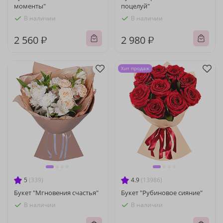
моменты"
поцелуй"
В наличии
В наличии
2 560 ₽
2 980 ₽
Хит продаж
5
(339)
4.9
(13986)
Букет "Мгновения счастья"
Букет "Рубиновое сияние"
В наличии
В наличии