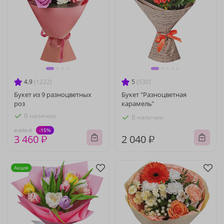
4.9
(1222)
5
(530)
Букет из 9 разноцветных
Букет "Разноцветная
роз
карамель"
В наличии
В наличии
-15%
4 070 ₽
3 460 ₽
2 040 ₽
Акция