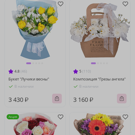
4.8
(46)
5
(110)
Букет "Лучики весны"
Композиция "Грезы ангела"
В наличии
В наличии
3 430 ₽
3 160 ₽
Акция