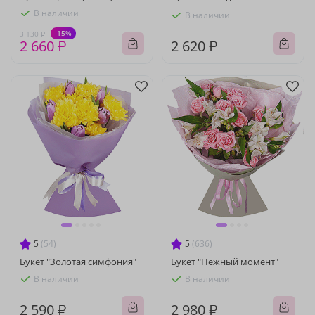
В наличии
В наличии
-15%
3 130 ₽
2 660 ₽
2 620 ₽
5
(54)
5
(636)
Букет "Золотая симфония"
Букет "Нежный момент"
В наличии
В наличии
2 590 ₽
2 980 ₽