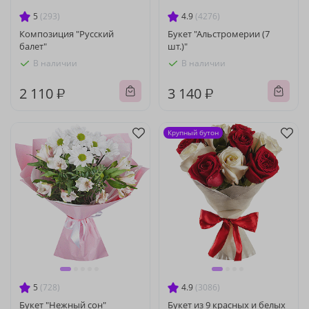
5
(293)
4.9
(4276)
Композиция "Русский
Букет "Альстромерии (7
балет"
шт.)"
В наличии
В наличии
2 110 ₽
3 140 ₽
Крупный бутон
5
(728)
4.9
(3086)
Букет "Нежный сон"
Букет из 9 красных и белых