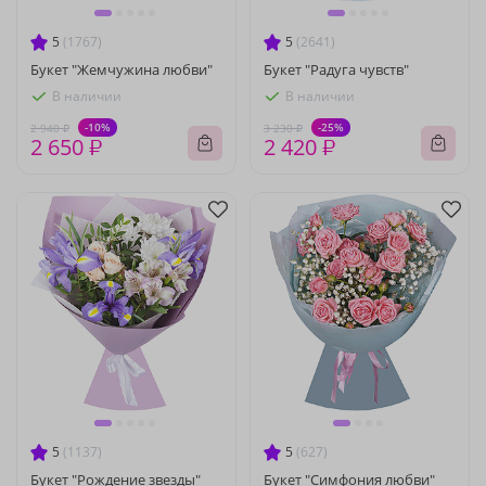
5
(1767)
5
(2641)
Букет "Жемчужина любви"
Букет "Радуга чувств"
В наличии
В наличии
-10%
-25%
2 940 ₽
3 230 ₽
2 650 ₽
2 420 ₽
5
(1137)
5
(627)
Букет "Рождение звезды"
Букет "Симфония любви"