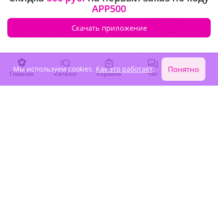
APP500
Скачать приложение
Мы используем cookies.
Как это работает
.
Понятно
Главная
Каталог
Корзина
Чат
Войти
5
(127)
4.9
(157)
Букет "Флер"
Букет "Крылья бабочки"
В наличии
В наличии
3 230 ₽
3 380 ₽
Крупный бутон