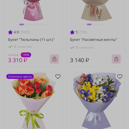
4.9
(3380)
5
(159)
Букет "Тюльпаны (11 шт.)"
Букет "Рассветные мечты"
В наличии
В наличии
-15%
3 890 ₽
3 310 ₽
3 140 ₽
Сезонные цветы