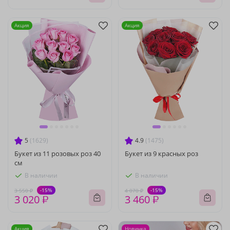
Акция
Акция
5
(1629)
4.9
(1475)
Букет из 11 розовых роз 40
Букет из 9 красных роз
см
В наличии
В наличии
-15%
-15%
3 550 ₽
4 070 ₽
3 020 ₽
3 460 ₽
Акция
Новинка