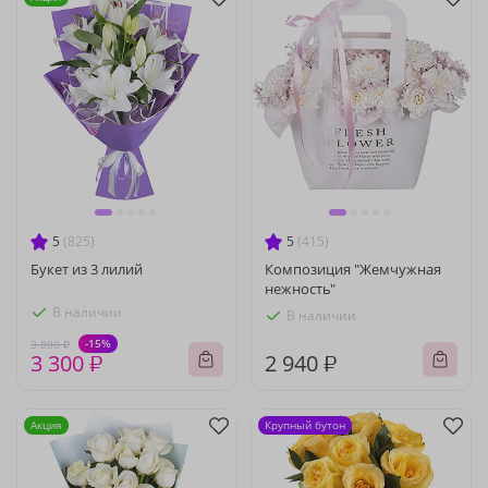
5
(825)
5
(415)
Букет из 3 лилий
Композиция "Жемчужная
нежность"
В наличии
В наличии
-15%
3 880 ₽
3 300 ₽
2 940 ₽
Акция
Крупный бутон