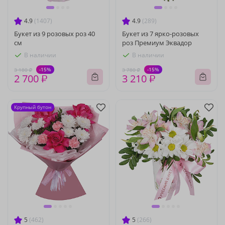
4.9
(1407)
4.9
(289)
Букет из 9 розовых роз 40
Букет из 7 ярко-розовых
см
роз Премиум Эквадор
В наличии
В наличии
-15%
-15%
3 180 ₽
3 780 ₽
2 700 ₽
3 210 ₽
Крупный бутон
5
(462)
5
(266)