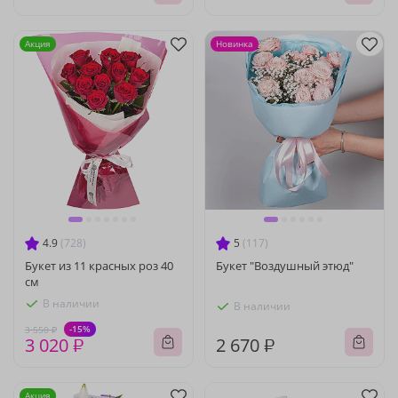
Акция
Новинка
4.9
(728)
5
(117)
Букет из 11 красных роз 40
Букет "Воздушный этюд"
см
В наличии
В наличии
-15%
3 550 ₽
3 020 ₽
2 670 ₽
Акция