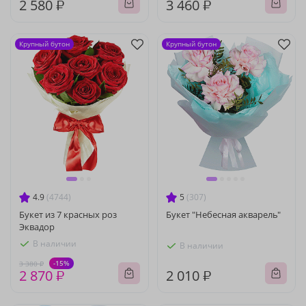
2 580 ₽
3 460 ₽
Крупный бутон
Крупный бутон
4.9
(4744)
5
(307)
Букет из 7 красных роз
Букет "Небесная акварель"
Эквадор
В наличии
В наличии
-15%
3 380 ₽
2 870 ₽
2 010 ₽