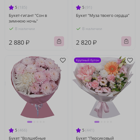
5
(185)
5
(91)
Букет-гигант "Сон в
Букет "Муза твоего сердца"
зимнюю ночь"
В наличии
В наличии
2 880 ₽
2 820 ₽
Крупный бутон
5
(466)
5
(441)
Букет "Волшебные
Букет "Персиковый