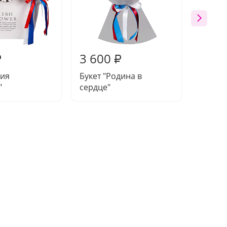
3 600
3 75
₽
₽
ия
Букет "Родина в
Букет 
"
сердце"
грезы"