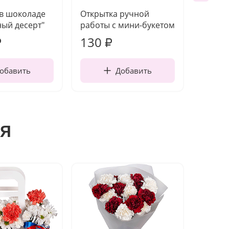
 в шоколаде
Открытка ручной
Ваза п
ый десерт"
работы с мини-букетом
130
1 10
₽
₽
обавить
Добавить
я