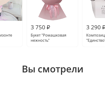
3 750
3 290
₽
ризонте
Букет "Ромашковая
Композиц
нежность"
"Единство
Вы смотрели