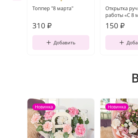
Топпер "8 марта"
Открытка ру
работы «С 8 
310
150
₽
₽
Добавить
Доба
Новинка
Новинка