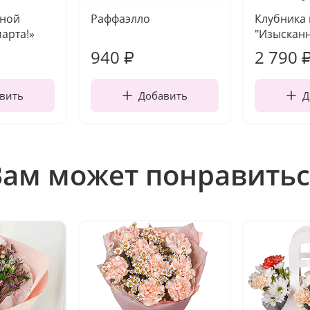
чной
Раффаэлло
Клубника
марта!»
"Изысканн
940
2 790
₽
вить
Добавить
Д
Вам может понравитьс