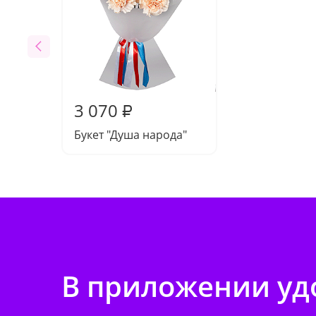
3 070
₽
Букет "Душа народа"
В приложении удо