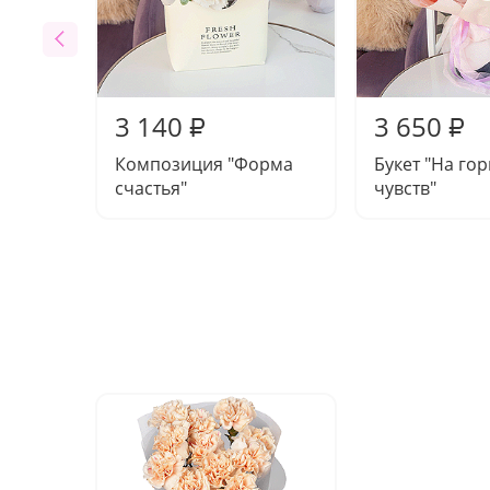
3 140
3 650
₽
₽
Композиция "Форма
Букет "На го
счастья"
чувств"