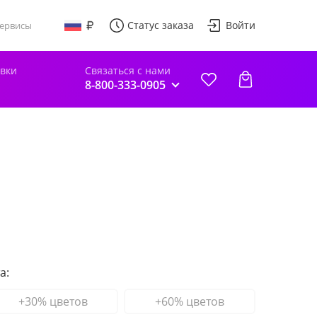
Статус заказа
Войти
ервисы
авки
Связаться с нами
8-800-333-0905
а:
+30% цветов
+60% цветов