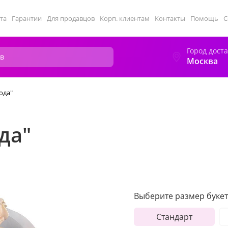
та
Гарантии
Для продавцов
Корп. клиентам
Контакты
Помощь
С
Город дост
Москва
ода"
да"
Выберите размер букет
Стандарт