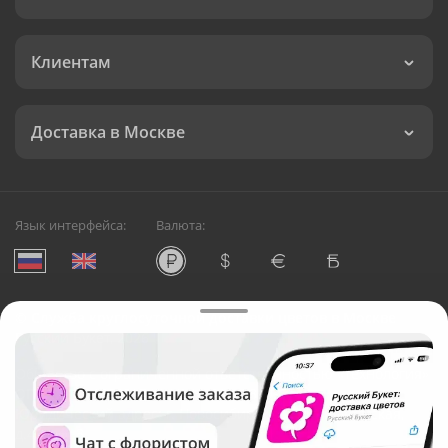
Клиентам
Доставка в Москве
Язык интерфейса:
Валюта:
©
Служба круглосуточной доставки цветов в Москве
Русский Букет, 2026
Общество с ограниченной ответственностью «Технология»
ОГРН: 1195476081745, ИНН: 5410081997
Юридический адрес: г. Новосибирск, ул. Ипподромская,
д.42, оф. 3