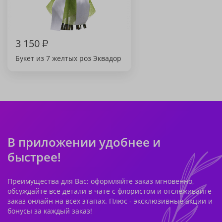
3 150
₽
Букет из 7 желтых роз Эквадор
В приложении удобнее и
быстрее!
Преимущества для Вас: оформляйте заказ мгновенно,
обсуждайте все детали в чате с флористом и отслеживайте
заказ онлайн на всех этапах. Плюс - эксклюзивные акции и
бонусы за каждый заказ!