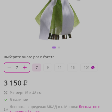
Выберите число роз в букете:
7
9
11
15
101
3 150
₽
Размер:
15
×
48
см
В наличии
Доставка в пределах МКАД в г. Москва:
Бесплатно
в
течение ~4 часов