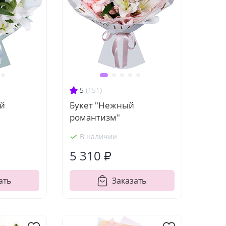
5
(151)
ий
Букет "Нежный
романтизм"
В наличии
5 310 ₽
ать
Заказать