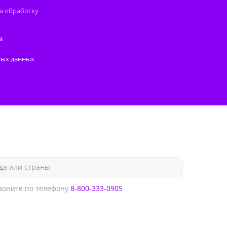
а обработку
а
ных данных
да или страны
оните по телефону
8-800-333-0905