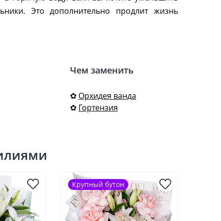
льники. Это дополнительно продлит жизнь
Чем заменить
✿
Орхидея ванда
✿
Гортензия
лилиями
Крупный бутон