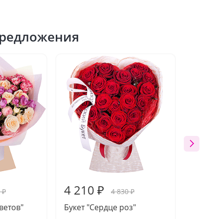
редложения
4 210 ₽
4 09
 ₽
4 830 ₽
ветов"
Букет "Сердце роз"
Букет 