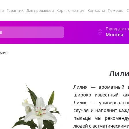
та
Гарантии
Для продавцов
Корп. клиентам
Контакты
Помощь
С
Город дост
Москва
илия
Лили
Лилия
— ароматный цв
широко известный как
Лилия — универсальн
случая и наполнит каж
пыльцы мы рекоменду
людей с астматическими