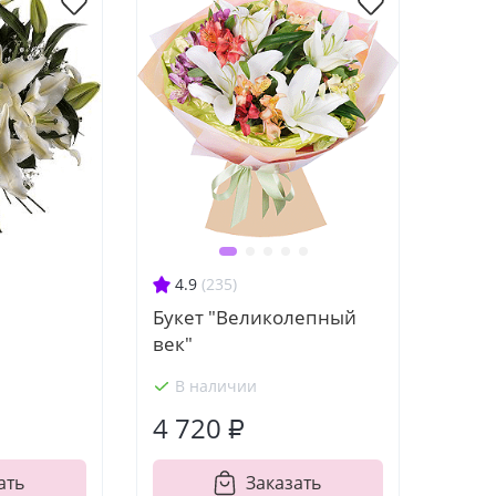
4.9
(235)
Букет "Великолепный
век"
В наличии
4 720 ₽
ать
Заказать