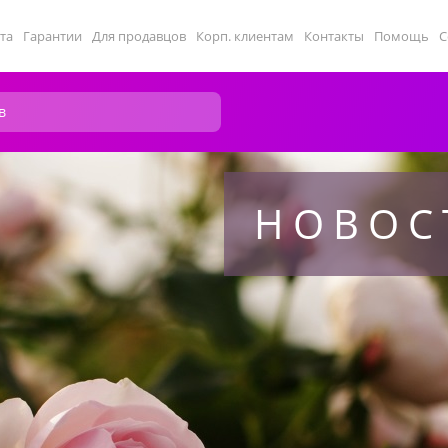
та
Гарантии
Для продавцов
Корп. клиентам
Контакты
Помощь
С
НОВОС