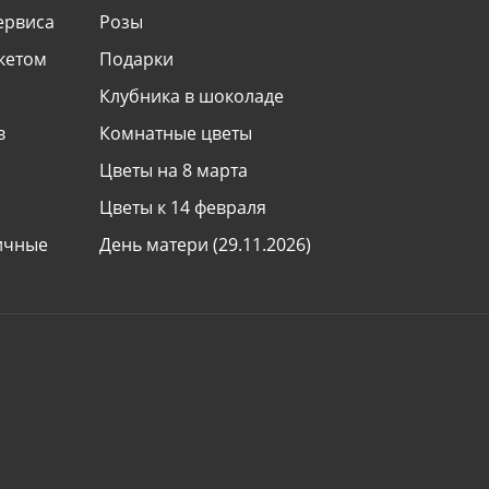
ервиса
Розы
укетом
Подарки
Клубника в шоколаде
в
Комнатные цветы
Цветы на 8 марта
Цветы к 14 февраля
ничные
День матери (29.11.2026)
День знаний (1 сентября)
ь
Все праздники
Международная доставка цветов
 букету