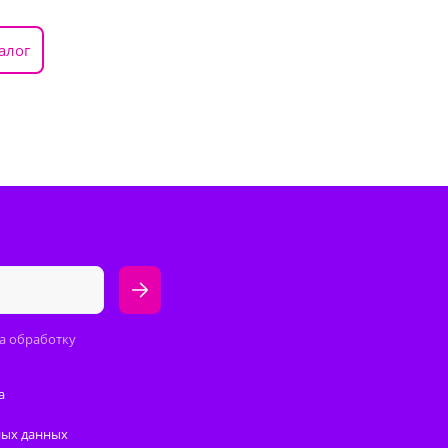
алог
а обработку
а
ных данных