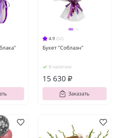
4.9
(52)
блака"
Букет "Соблазн"
В наличии
15 630 ₽
ать
Заказать