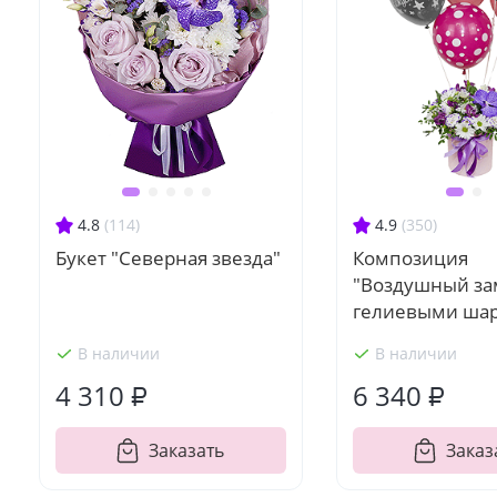
4.8
(114)
4.9
(350)
Букет "Северная звезда"
Композиция
"Воздушный за
гелиевыми ша
В наличии
В наличии
4 310 ₽
6 340 ₽
Заказать
Заказ