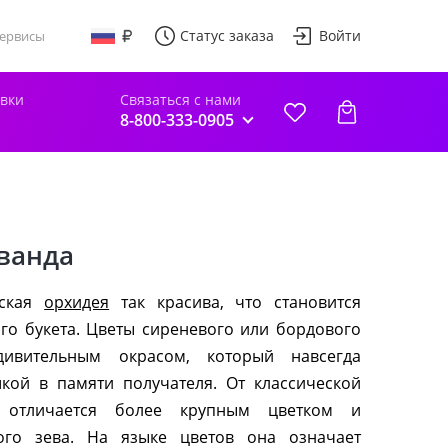
Статус заказа
Войти
ервисы
авки
Связаться с нами
8-800-333-0905
ванда
еская
орхидея
так красива, что становится
го букета. Цветы сиреневого или бордового
дивительным окрасом, который навсегда
кой в памяти получателя. От классической
 отличается более крупным цветком и
ного зева. На языке цветов она означает