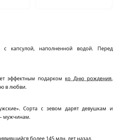
шт.)"
е с капсулой, наполненной водой. Перед
нет эффектным подарком
ко Дню рождения
,
ю в любви.
ужские». Сорта с зевом дарят девушкам и
— мужчинам.
явившийся более 145 млн. лет назад.