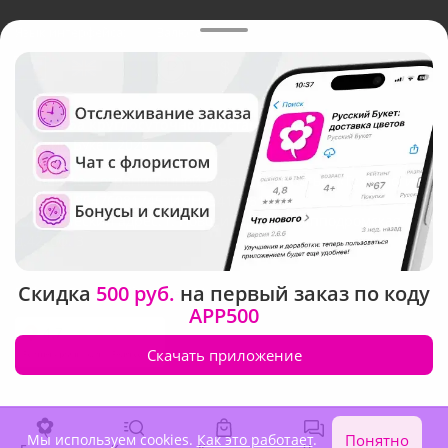
Язык интерфейса:
Валюта:
©
Служба круглосуточной доставки цветов в Москве
Русский Букет, 2026
Общество с ограниченной ответственностью «Технология»
ОГРН: 1195476081745, ИНН: 5410081997
Юридический адрес: г. Новосибирск, ул. Ипподромская,
д.42, оф. 3
Рейтинг Русского букета в г. Москва
Скидка
500 руб.
на первый заказ по коду
APP500
Скачать приложение
Мы используем cookies.
Как это работает
.
Понятно