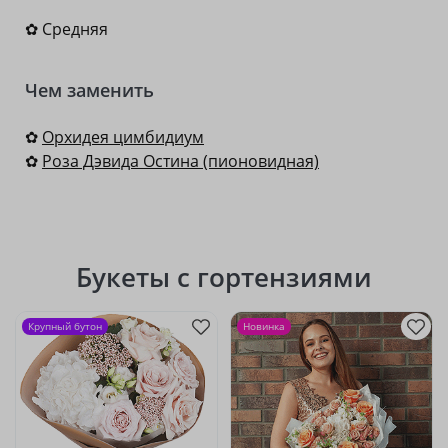
✿ Средняя
Чем заменить
✿
Орхидея цимбидиум
✿
Роза Дэвида Остина (пионовидная)
Букеты с гортензиями
Крупный бутон
Новинка