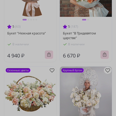
5
(63)
5
(187)
Букет "Нежная красота"
Букет "В Тридевятом
царстве"
В наличии
В наличии
4 940 ₽
6 670 ₽
Сезонные цветы
Крупный бутон