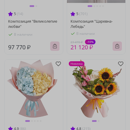
5
(14)
5
(701)
Композиция "Великолепие
Композиция "Царевна-
любви"
Лебедь"
В наличии
В наличии
-10%
23 470 ₽
97 770 ₽
21 120 ₽
Новинка
4.9
(86)
4.8
(215)