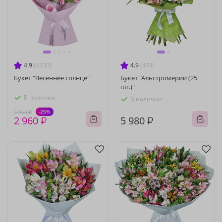
4.9
(4330)
4.9
(478)
Букет "Весеннее солнце"
Букет "Альстромерии (25
шт.)"
В наличии
В наличии
-25%
3 950 ₽
2 960 ₽
5 980 ₽