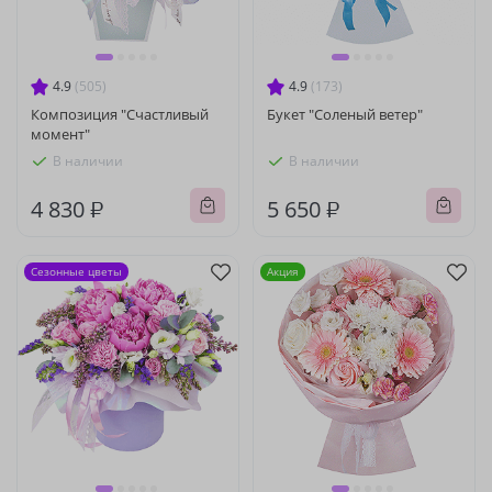
4.9
(505)
4.9
(173)
Композиция "Счастливый
Букет "Соленый ветер"
момент"
В наличии
В наличии
4 830 ₽
5 650 ₽
Сезонные цветы
Акция