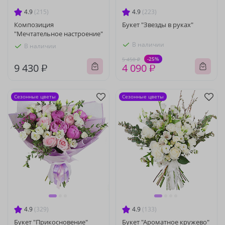
4.9
(215)
4.9
(223)
Композиция
Букет "Звезды в руках"
"Мечтательное настроение"
В наличии
В наличии
-25%
5 450 ₽
9 430 ₽
4 090 ₽
Сезонные цветы
Сезонные цветы
4.9
(329)
4.9
(133)
Букет "Прикосновение"
Букет "Ароматное кружево"