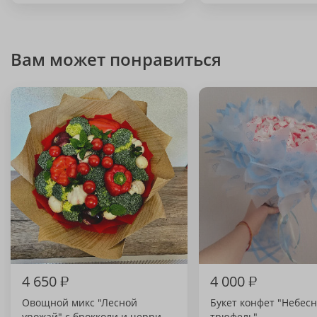
Вам может понравиться
4 650
₽
4 000
₽
Овощной микс "Лесной
Букет конфет "Небес
урожай" с брокколи и черри
трюфель"