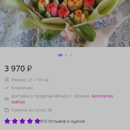
3 970
₽
Размер:
21
×
33
см
В наличии
Доставка в пределах МКАД в г. Москва:
Бесплатно
завтра
Покупок за сутки:
36
815 Отзывов и оценок