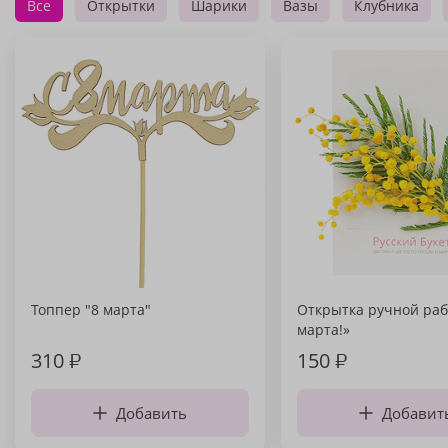
Все
Открытки
Шарики
Вазы
Клубника
Топпер "8 марта"
Открытка ручной раб
марта!»
310
₽
150
₽
Добавить
Добавит