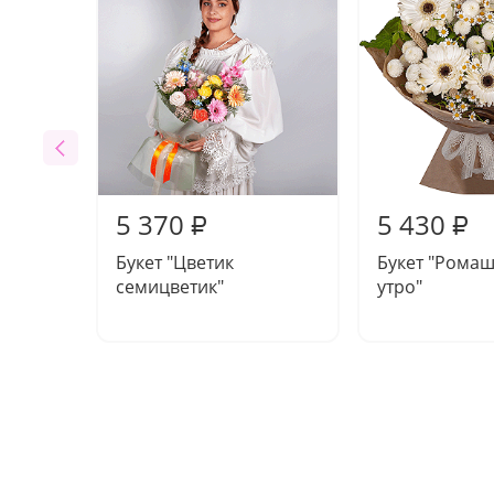
5 370
5 430
₽
₽
Букет "Цветик
Букет "Рома
семицветик"
утро"