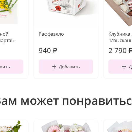
чной
Раффаэлло
Клубника
марта!»
"Изысканн
940
2 790
₽
вить
Добавить
Д
Вам может понравитьс