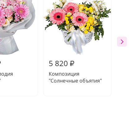
5 820
5 36
₽
₽
лодия
Композиция
Букет 
"
"Солнечные объятия"