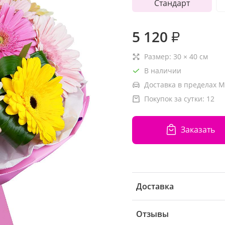
Стандарт
5 120
₽
Размер:
30
×
40
см
В наличии
Доставка в пределах М
Покупок за сутки:
12
Заказать
Доставка
Отзывы