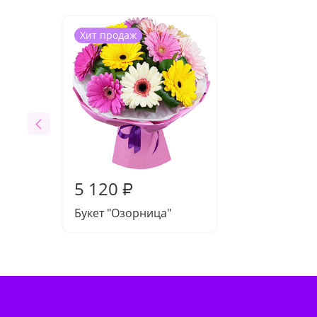
Хит продаж
5 120
₽
Букет "Озорница"