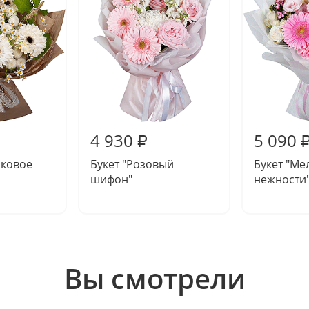
4 930
5 090
₽
шковое
Букет "Розовый
Букет "Ме
шифон"
нежности
Вы смотрели