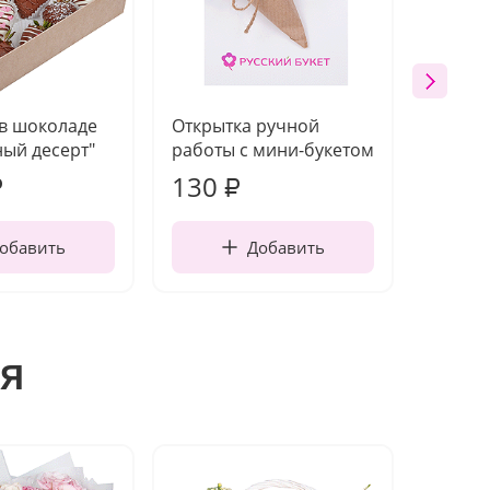
 в шоколаде
Открытка ручной
Ваза п
ый десерт"
работы с мини-букетом
130
1 10
₽
₽
обавить
Добавить
я