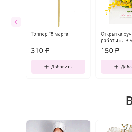
Топпер "8 марта"
Открытка ру
работы «С 8 
310
150
₽
₽
Добавить
Доба